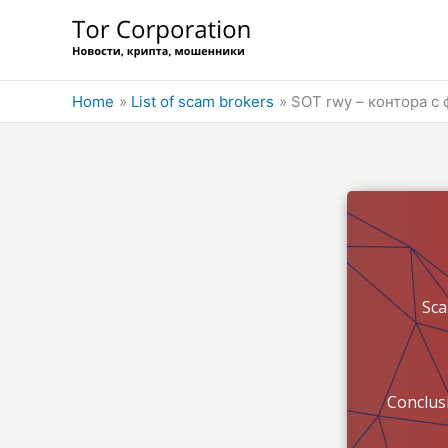
Skip
to
content
Home
List of scam brokers
SOT rwy – контора с
Sc
Conclus