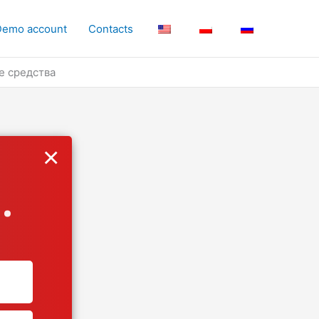
Demo account
Contacts
е средства
×
.