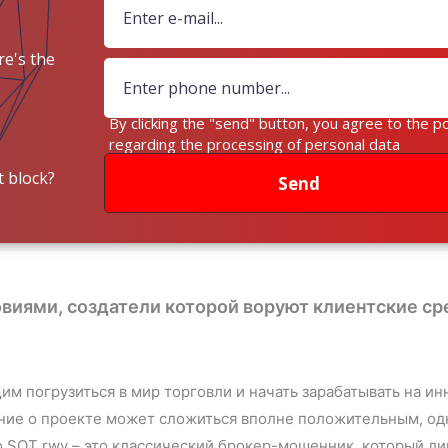
e's the
ey?
By clicking the "send" button, you agree to the po
regarding the processing of personal data
 block?
Send
овиями, создатели которой воруют клиентские ср
м погрузиться в мир торговли и начать зарабатывать на ин
ение о проекте может сложиться вполне положительным, одн
что SOT rwy – это классический брокер-мошенник, который л