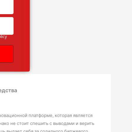
licy
едства
новационной платформе, которая является
ако не стоит спешить с выводами и верить
ишь выдает себя за солидного биржевого