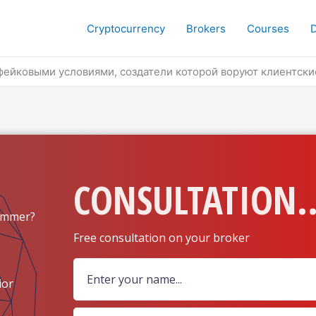
Cryptocurrency
Brokers
Courses
 фейковыми условиями, создатели которой воруют клиентски
CONSULTATION..
ammer?
Free consultation on your broker
ion?