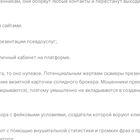
нникам, они оборвут любые контакты и перестанут выходит
 сайтами:
резентации псевдоуслуг;
в личный кабинет на платформе.
йта, то оно нулевое. Потенциальным жертвам скамеры презе
ние визитной карточки солидного брокера. Мошенники прекр
закрываются), поэтому умышленно не вкладываются в созда
ют с помощью внушительной статистики и громких фраз о п
нтора: