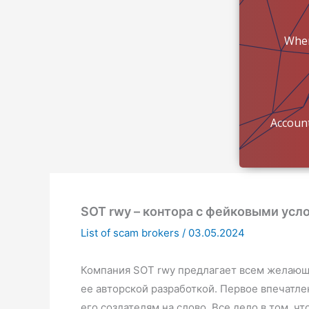
Wher
mon
Account
SOT rwy – контора с фейковыми усл
List of scam brokers
/
03.05.2024
Компания SOT rwy предлагает всем желающи
ее авторской разработкой. Первое впечатл
его создателям на слово. Все дело в том, 