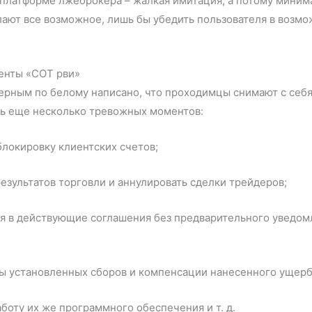
на платформе лжеброкера – жалкая имитация, а потому мини
ают все возможное, лишь бы убедить пользователя в возмо
менты «СОТ рви»
ерным по белому написано, что проходимцы снимают с себя
сть еще несколько тревожных моментов:
блокировку клиентских счетов;
езультатов торговли и аннулировать сделки трейдеров;
я в действующие соглашения без предварительного уведомл
ты установленных сборов и компенсации нанесенного ущерб
боту их же программного обеспечения и т. д.