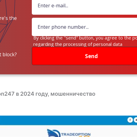
e's the
ey?
By clicking the "send" button, you agree to the po
regarding the processing of personal data
 block?
Send
ion247 в 2024 году, мошенничество