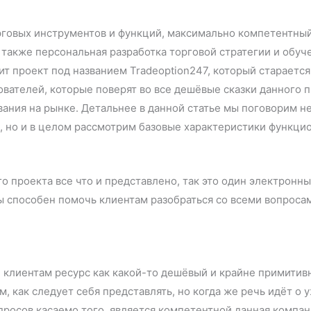
рговых инструментов и функций, максимально компетентны
а также персональная разработка торговой стратегии и обу
ит проект под названием Tradeoption247, который старает
вателей, которые поверят во все дешёвые сказки данного п
вания на рынке. Детальнее в данной статье мы поговорим не
 но и в целом рассмотрим базовые характеристики функцио
о проекта все что и представлено, так это один электронны
ы способен помочь клиентам разобраться со всеми вопроса
клиентам ресурс как какой-то дешёвый и крайне примитив
м, как следует себя представлять, но когда же речь идёт 
росов касаемо того, является компетентной данная компан