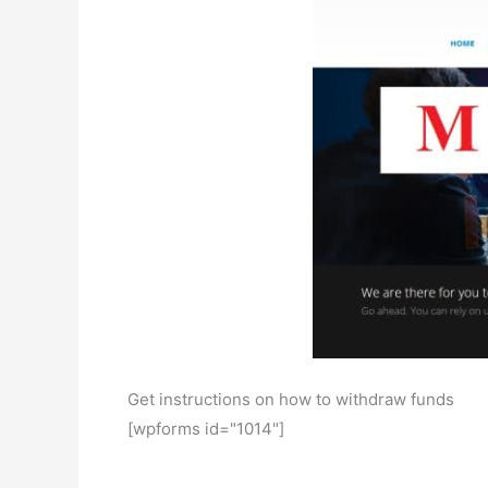
Get instructions on how to withdraw funds
[wpforms id="1014"]