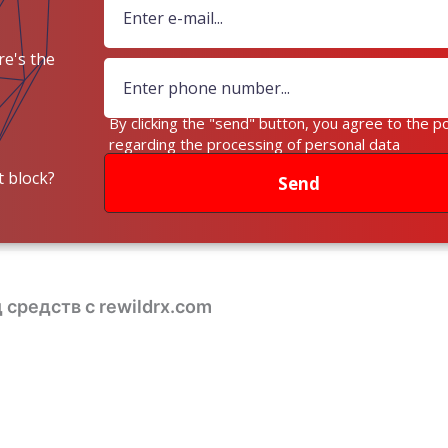
e's the
ey?
By clicking the "send" button, you agree to the po
regarding the processing of personal data
 block?
Send
 средств с rewildrx.com