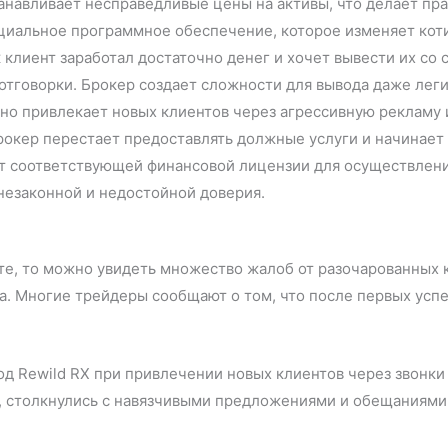
танавливает несправедливые цены на активы, что делает п
циальное программное обеспечение, которое изменяет коти
 клиент заработал достаточно денег и хочет вывести их со 
тговорки. Брокер создает сложности для вывода даже леги
но привлекает новых клиентов через агрессивную рекламу и
брокер перестает предоставлять должные услуги и начинает
т соответствующей финансовой лицензии для осуществлени
незаконной и недостойной доверия.
ете, то можно увидеть множество жалоб от разочарованных 
ра. Многие трейдеры сообщают о том, что после первых ус
д Rewild RX при привлечении новых клиентов через звонки
, столкнулись с навязчивыми предложениями и обещаниями 