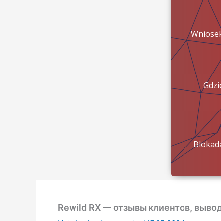
Wniose
Gdzi
pien
Blokad
konta?
Rewild RX — отзывы клиентов, вывод