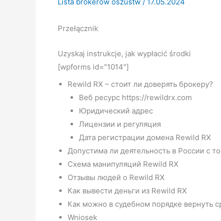
Lista brokerów oszustw
/
17.05.2024
Przełącznik
Uzyskaj instrukcje, jak wypłacić środki
[wpforms id="1014"]
Rewild RX – стоит ли доверять брокеру?
Веб ресурс https://rewildrx.com
Юридический адрес
Лицензии и регуляция
Дата регистрации домена Rewild RX
Допустима ли деятельность в России с т
Схема манипуляций Rewild RX
Отзывы людей о Rewild RX
Как вывести деньги из Rewild RX
Как можно в судебном порядке вернуть с
Wniosek