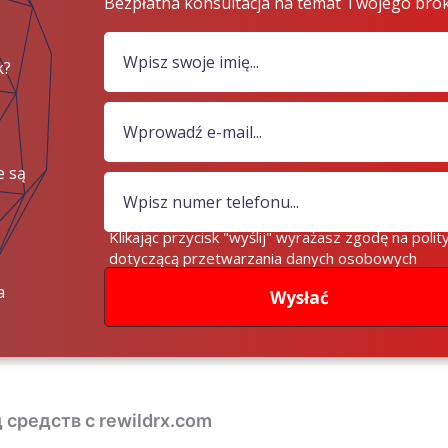
Bezpłatna konsultacja na temat Twojego bro
k?
e są
iądze?
Klikając przycisk "wyślij" wyrażasz zgodę na polit
dotyczącą przetwarzania danych osobowych
a
Wysłać
 средств с rewildrx.com