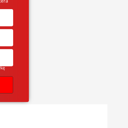
kera
ykę