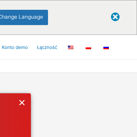
Change Language
Konto demo
Łączność
×