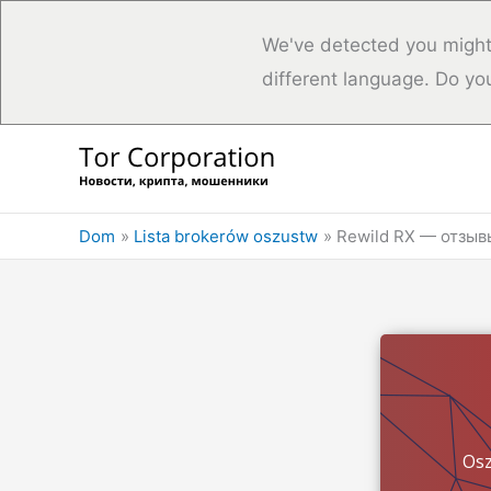
We've detected you might
different language. Do yo
Przejdź
do
treści
Dom
Lista brokerów oszustw
Rewild RX — отзывы
Osz