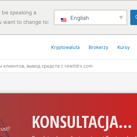
 be speaking a
English
u want to change to:
Kryptowaluta
Brokerzy
Kursy
 клиентов, вывод средств с rewildrx.com
KONSULTACJA...
ust?