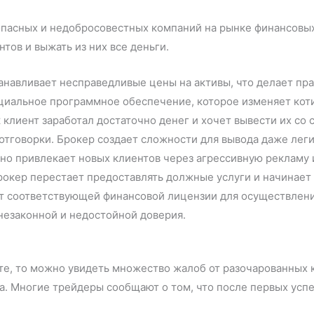
 опасных и недобросовестных компаний на рынке финансовы
тов и выжать из них все деньги.
танавливает несправедливые цены на активы, что делает п
циальное программное обеспечение, которое изменяет коти
 клиент заработал достаточно денег и хочет вывести их со 
тговорки. Брокер создает сложности для вывода даже леги
но привлекает новых клиентов через агрессивную рекламу и
брокер перестает предоставлять должные услуги и начинает
т соответствующей финансовой лицензии для осуществлени
незаконной и недостойной доверия.
ете, то можно увидеть множество жалоб от разочарованных 
ра. Многие трейдеры сообщают о том, что после первых ус