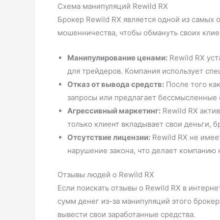
Схема манипуляций Rewild RX
Брокер Rewild RX является одной из самых
мошенничества, чтобы обмануть своих клиен
Манипулирование ценами:
Rewild RX ус
для трейдеров. Компания использует спе
Отказ от вывода средств:
После того как
запросы или предлагает бессмысленные о
Агрессивный маркетинг:
Rewild RX актив
только клиент вкладывает свои деньги, 
Отсутствие лицензии:
Rewild RX не имее
нарушение закона, что делает компанию 
Отзывы людей о Rewild RX
Если поискать отзывы о Rewild RX в интерн
сумм денег из-за манипуляций этого броке
вывести свои заработанные средства.