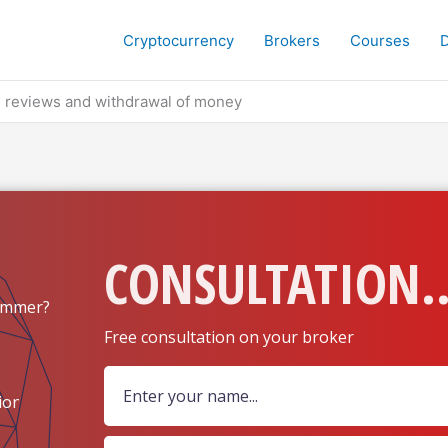
Cryptocurrency
Brokers
Courses
 reviews and withdrawal of money
CONSULTATION..
ammer?
Free consultation on your broker
ion?