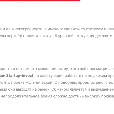
и её многогранности, а именно: клиенты со статусом инвес
сом партнёр получают также 6 уровней, статус представит
 просто и есть место мошенничеству, а это всё просматрив
ии Startup-invest
не советующие работать ни под каким пр
, что проект жульнический. О подобных проектах много есть
ыми они выходят на рынок. Обманом является и выдуманный
такое непродолжительное время сложно достичь высоких 