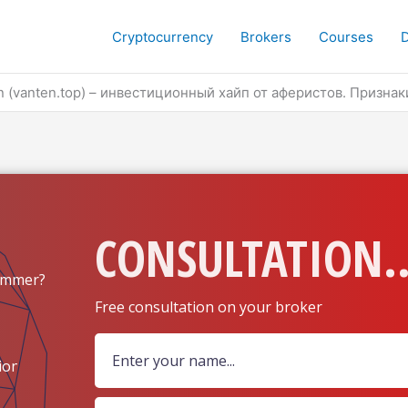
Cryptocurrency
Brokers
Courses
n (vanten.top) – инвестиционный хайп от аферистов. Призна
CONSULTATION..
ammer?
Free consultation on your broker
ion?