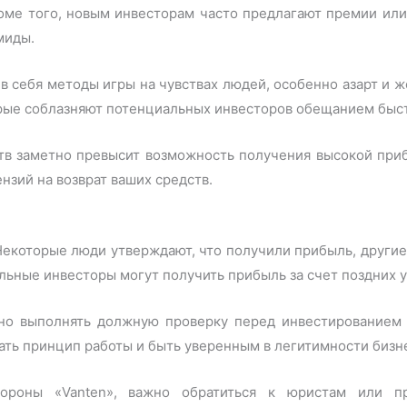
оме того, новым инвесторам часто предлагают премии или 
миды.
в себя методы игры на чувствах людей, особенно азарт и ж
рые соблазняют потенциальных инвесторов обещанием быст
тв заметно превысит возможность получения высокой приб
нзий на возврат ваших средств.
Некоторые люди утверждают, что получили прибыль, другие
альные инвесторы могут получить прибыль за счет поздних 
жно выполнять должную проверку перед инвестированием
ать принцип работы и быть уверенным в легитимности бизн
роны «Vanten», важно обратиться к юристам или пр