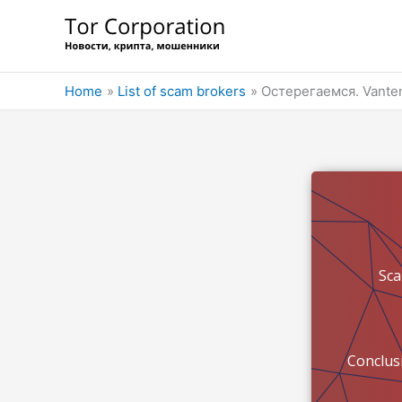
Skip
to
content
Home
List of scam brokers
Остерегаемся. Vante
Sc
Conclus