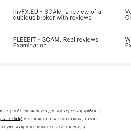
InvFX.EU - SCAM, a review of a
V
dubious broker with reviews
C
FLEEBIT - SCAM. Real reviews.
W
Examination
E