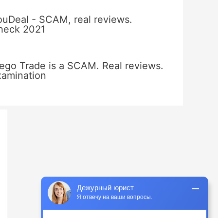
ouDeal - SCAM, real reviews.
heck 2021
ego Trade is a SCAM. Real reviews.
xamination
Дежурный юрист
Я отвечу на ваши вопросы.