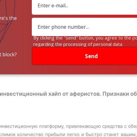
e's the
ey?
By clicking the "send" button, you agree to the po
regarding the processing of personal data
 block?
Send
– инвестиционный хайп от аферистов. Признаки о
 инвестиционную платформу, привлекающую средства с обе
слимое количество прибыли легко и быстро станет вашим,