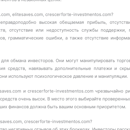
.com, elitesaves.com, crescerforte-investmentos.com?
неправдоподобно высокая обещаемая прибыль, отсутст
тв, отсутствие или недоступность службы поддержки, 
ов, грамматические ошибки, а также отсутствие информа
для обмана инвесторов. Они могут манипулировать торго
ния средств, навязывать дополнительные платежи и скр
они используют психологическое давление и манипуляции.
tesaves.com и crescerforte-investmentos.com чрезвычайно
 средств очень высок. В место этого выбирайте проверенн
аших финансов должна быть вашим основным приоритетом.
esaves.com, crescerforte-investmentos.com?
тво негативных отзывов об этих брокерах. Инвесторы расск