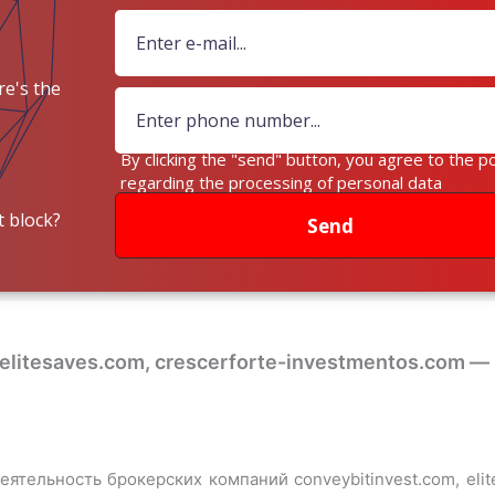
e's the
ey?
By clicking the "send" button, you agree to the po
regarding the processing of personal data
 block?
Send
 elitesaves.com, crescerforte-investmentos.com 
тельность брокерских компаний conveybitinvest.com, elite