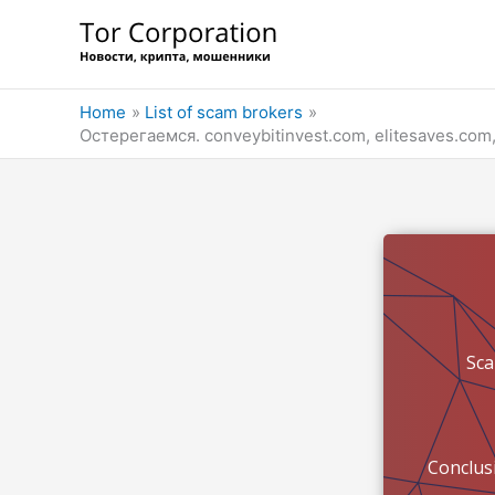
Skip
to
content
Home
List of scam brokers
Остерегаемся. conveybitinvest.com, elitesaves.c
Sc
Conclus