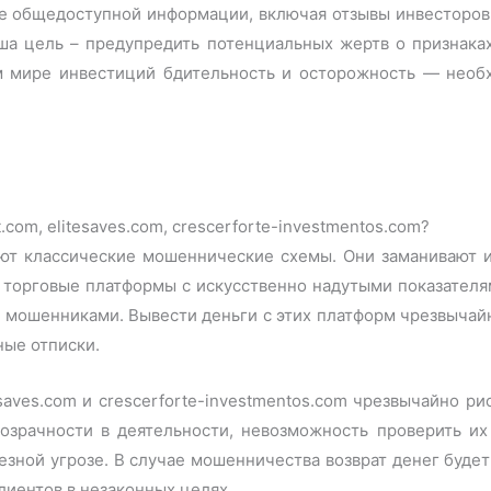
е общедоступной информации, включая отзывы инвесторов и
а цель – предупредить потенциальных жертв о признака
м мире инвестиций бдительность и осторожность — необ
com, elitesaves.com, crescerforte-investmentos.com?
уют классические мошеннические схемы. Они заманивают 
 торговые платформы с искусственно надутыми показателям
ся мошенниками. Вывести деньги с этих платформ чрезвычай
ные отписки.
tesaves.com и crescerforte-investmentos.com чрезвычайно р
озрачности в деятельности, невозможность проверить их
езной угрозе. В случае мошенничества возврат денег будет
лиентов в незаконных целях.