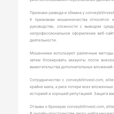
Признаки развода и обмана у conveybitinvest
К признакам мошенничества относятся: 
руководстве, сложности с выводом средс
непрофессиональное оформление веб-сайт
деятельности.
Мошенники используют различные методы 
затем блокировать аккаунты после внесе
вымогательства дополнительных вложений 
Сотрудничество с conveybitinvest.com, eli
крайне мала, а риск потери всех вложенных
историей и хорошей репутацией. Защита в
Отзывы о брокерах conveybitinvest.com, elit
В онлайн-пространстве легко найти множес