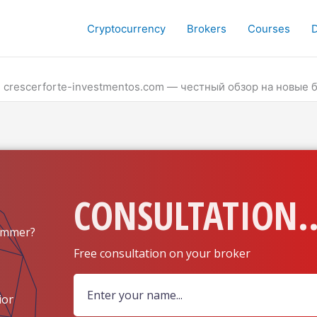
Cryptocurrency
Brokers
Courses
om, crescerforte-investmentos.com — честный обзор на новы
CONSULTATION..
ammer?
Free consultation on your broker
ion?