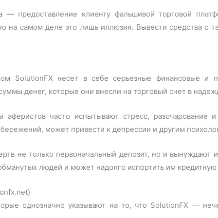
а — предоставление клиенту фальшивой торговой платф
 но на самом деле это лишь иллюзия. Вывести средства с т
ом SolutionFX несет в себе серьезные финансовые и п
уммы денег, которые они внесли на торговый счет в надеж
аферистов часто испытывают стресс, разочарование и 
сбережений, может привести к депрессии и другим психол
тв не только первоначальный депозит, но и вынуждают их
обманутых людей и может надолго испортить им кредитную
onfx.net)
орые однозначно указывают на то, что SolutionFX — не