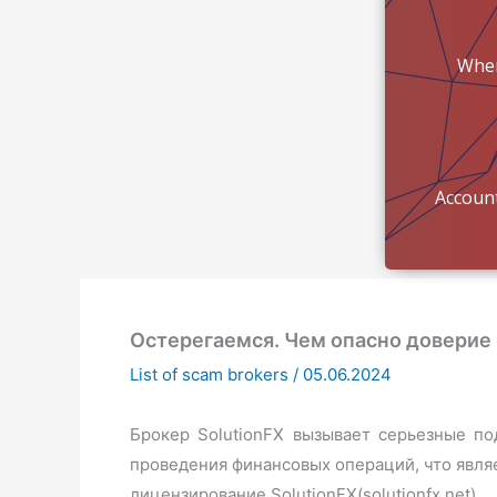
Wher
mon
Account
Остерегаемся. Чем опасно доверие к 
List of scam brokers
/
05.06.2024
Брокер SolutionFX вызывает серьезные по
проведения финансовых операций, что явля
лицензирование SolutionFX(solutionfx.net).