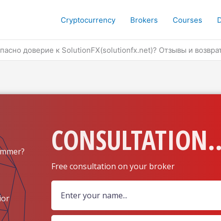
Cryptocurrency
Brokers
Courses
асно доверие к SolutionFX(solutionfx.net)? Отзывы и возврат
CONSULTATION..
ammer?
Free consultation on your broker
ion?