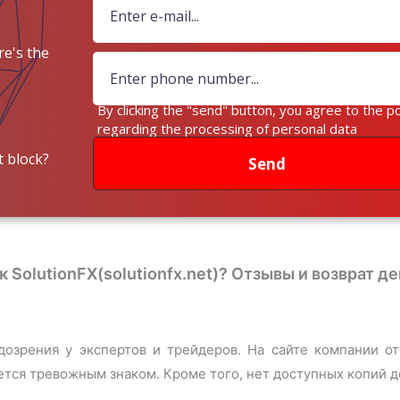
e's the
ey?
By clicking the "send" button, you agree to the po
regarding the processing of personal data
 block?
Send
SolutionFX(solutionfx.net)? Отзывы и возврат де
дозрения у экспертов и трейдеров. На сайте компании о
ется тревожным знаком. Кроме того, нет доступных копий