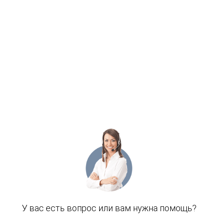
Признаки развода и обмана у BeTTon
Среди признаков развода и обмана на проекте BeTTon
особенно стоит выделить обещание быстрых и больших
доходов, отсутствие обратной связи с администрацией
сайта после внесения денежных средств и
непрозрачность в отчетности.
Способы обмана, которые BeTTon использует, включают в
себя использование поддельных отзывов, обман
пользователей по поводу рисков, привлечение новых
пользователей через партнерскую программу, а также
отсутствие возврата инвестиций после истечения срока.
Стоит избегать сотрудничества с BeTTon, поскольку оно
вовсе не является прозрачным и справедливым. Риск
потери средств здесь намного выше, чем возможная
прибыль. Помимо этого, участники такого проекта могут