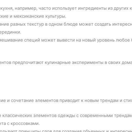
ухня, например, часто использует ингредиенты из других кул
кие и мексиканские культуры.
ние разных текстур в одном блюде может создать интерес
ерединки.
ешивание специй может вывести на новый уровень любое б
ентов предпочитают кулинарные эксперименты в своих дома
ие и сочетание элементов приводит к новым трендам и сти
классических элементов одежды с современными трендами
та с кроссовками.
льзуют принципы слоя для создания объемных и интересных