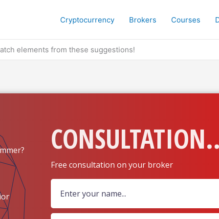
Cryptocurrency
Brokers
Courses
match elements from these suggestions!
CONSULTATION..
ammer?
Free consultation on your broker
ion?