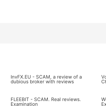
InvFX.EU - SCAM, a review of a
V
dubious broker with reviews
C
FLEEBIT - SCAM. Real reviews.
W
Examination
E