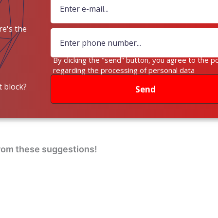
e's the
ey?
By clicking the "send" button, you agree to the po
regarding the processing of personal data
 block?
Send
from these suggestions!