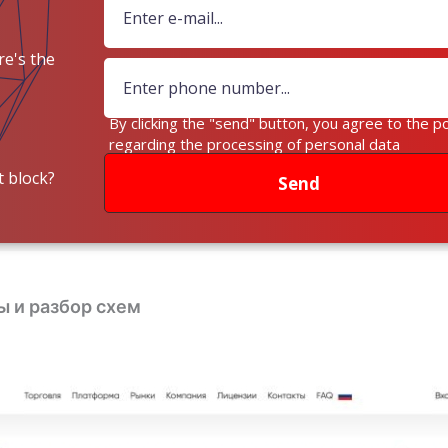
e's the
ey?
By clicking the "send" button, you agree to the po
regarding the processing of personal data
 block?
Send
ы и разбор схем