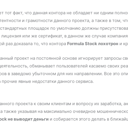
ет тот факт, что данная контора не обладает ни одним по
ентности и грамотности данного проекта, а также в том, ч
ех стандартных площадок по умолчанию должны присутствова
 лицензия или же сертификат, в данном же случае компания
й раз доказала то, что контора
Formula Stock лохотрон
и кр
о данный проект на постоянной основе игнорирует запросы с
 деятельность, обманывает пользователей касаемо своих ре
ров в заведомо убыточном для них направлении. Все это оп
а прочие явные недостатки данного сервиса.
нного проекта к своим клиентам и вопросу их заработка, ан
 а также указывая на максимально очевидное мошенническо
ock не выводит деньги
и собирается этого делать в ближай