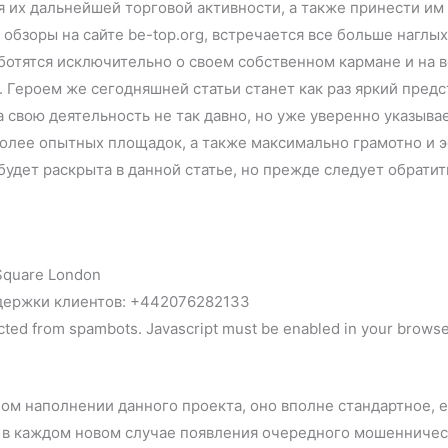
 их дальнейшей торговой активности, а также принести им
 обзоры на сайте be-top.org, встречается все больше нагл
отятся исключительно о своем собственном кармане и на все
. Героем же сегодняшней статьи станет как раз яркий пре
а свою деятельность не так давно, но уже уверенно указывае
более опытных площадок, а также максимально грамотно и 
 будет раскрыта в данной статье, но прежде следует обрати
Square London
держки клиентов: +442076282133
ected from spambots. Javascript must be enabled in your browse
ом наполнении данного проекта, оно вполне стандартное, ес
 в каждом новом случае появления очередного мошенническ