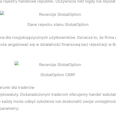
a rejestry handlowe republiki. Oczywiście nikt nigdy nie słyszał
Dane rejestru stanu GlobalOption
na dla rosyjskojęzycznych użytkowników. Oznacza to, że firma d
 może angażować się w działalność finansową bez rejestracji w B
GlobalOption CBRF
arunki dla traderów
 kryptowaluty. Doświadczonym traderom oferujemy handel walut
e każdy może odbyć szkolenie lub doskonalić swoje umiejętnoś
 parametry: