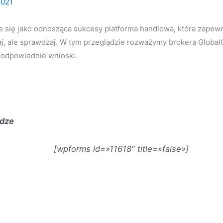
2021
 się jako odnosząca sukcesy platforma handlowa, która zapewn
aj, ale sprawdzaj. W tym przeglądzie rozważymy brokera Global
 odpowiednie wnioski.
ądze
[wpforms id=»11618″ title=»false»]