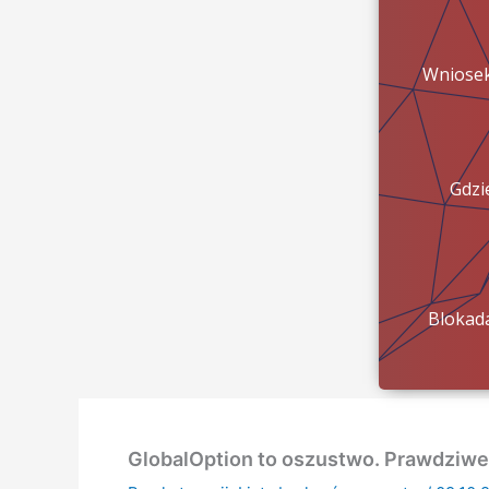
Wniose
Gdzi
pien
Blokad
konta?
GlobalOption to oszustwo. Prawdziwe