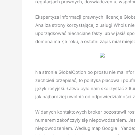
regulacjach prawnych, doświadczeniu, współpr
Ekspertyza informacji prawnych, licencje Glob
Analiza strony korzystającej z usługi Whois ni
uporządkować niechciane fakty lub w jakiś spo
domena ma 7,5 roku, a ostatni zapis miał miej
Na stronie GlobalOption po prostu nie ma infor
zechcieli przepisać, to polityka płacowa i pou
język rosyjski. Łatwo było nam skorzystać z tł
jak najbardziej uwolnić od odpowiedzialności za
W danych kontaktowych broker pozostawił rosy
numerem zakończyły się niepowodzeniem. Jest 
niepowodzeniem. Według map Google i Yandex ta