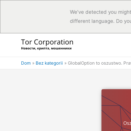
We've detected you might
different language. Do yo
Przejdź
do
treści
Dom
Bez kategorii
GlobalOption to oszustwo. Pr
Osz