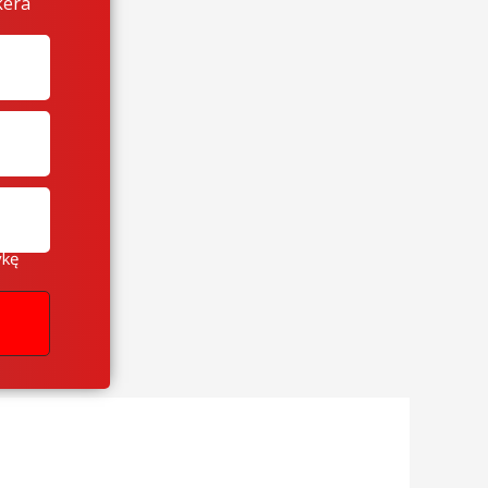
kera
ykę