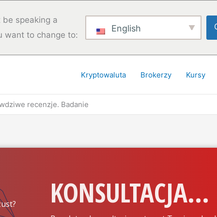
 be speaking a
English
u want to change to:
Kryptowaluta
Brokerzy
Kursy
awdziwe recenzje. Badanie
KONSULTACJA...
ust?