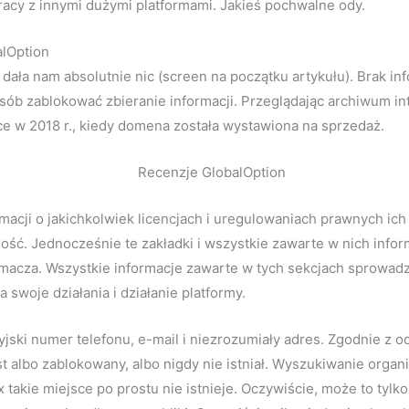
acy z innymi dużymi platformami. Jakieś pochwalne ody.
alOption
e dała nam absolutnie nic (screen na początku artykułu). Brak i
sób zablokować zbieranie informacji. Przeglądając archiwum in
sce w 2018 r., kiedy domena została wystawiona na sprzedaż.
macji o jakichkolwiek licencjach i uregulowaniach prawnych ich 
fność. Jednocześnie te zakładki i wszystkie zawarte w nich inf
umacza. Wszystkie informacje zawarte w tych sekcjach sprowadza
 swoje działania i działanie platformy.
jski numer telefonu, e-mail i niezrozumiały adres. Zgodnie z 
albo zablokowany, albo nigdy nie istniał. Wyszukiwanie organi
kie miejsce po prostu nie istnieje. Oczywiście, może to tylko