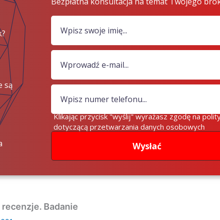
Bezpłatna konsultacja na temat Twojego bro
k?
e są
iądze?
Klikając przycisk "wyślij" wyrażasz zgodę na polit
dotyczącą przetwarzania danych osobowych
a
Wysłać
 recenzje. Badanie