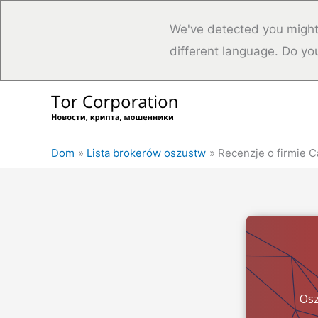
We've detected you might
different language. Do yo
Przejdź
do
treści
Dom
Lista brokerów oszustw
Recenzje o firmie 
Osz