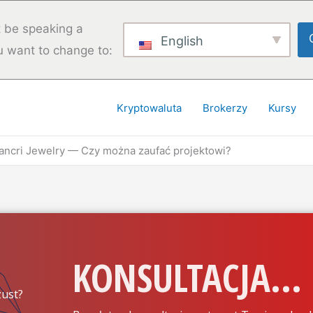
 be speaking a
English
u want to change to:
Kryptowaluta
Brokerzy
Kursy
Cancri Jewelry — Czy można zaufać projektowi?
KONSULTACJA...
ust?