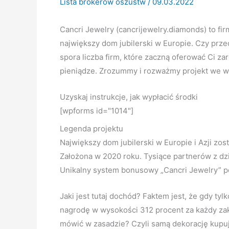
Lista brokerów oszustw
/
09.03.2022
Cancri Jewelry (cancrijewelry.diamonds) to f
największy dom jubilerski w Europie. Czy przed
spora liczba firm, które zaczną oferować Ci 
pieniądze. Zrozummy i rozważmy projekt we w
Uzyskaj instrukcje, jak wypłacić środki
[wpforms id="1014"]
Legenda projektu
Największy dom jubilerski w Europie i Azji zo
Założona w 2020 roku. Tysiące partnerów z dzie
Unikalny system bonusowy „Cancri Jewelry” po
Jaki jest tutaj dochód? Faktem jest, że gdy ty
nagrodę w wysokości 312 procent za każdy zak
mówić w zasadzie? Czyli samą dekorację kupuje