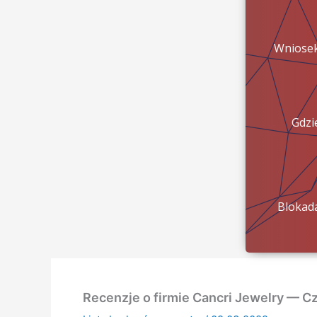
Wniose
Gdzi
pien
Blokad
konta?
Recenzje o firmie Cancri Jewelry — C