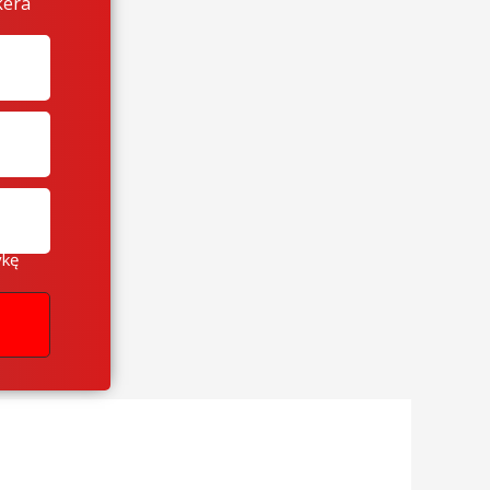
kera
ykę