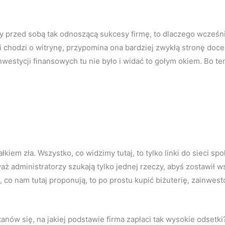
y przed sobą tak odnoszącą sukcesy firmę, to dlaczego wcześniej
i chodzi o witrynę, przypomina ona bardziej zwykłą stronę doce
westycji finansowych tu nie było i widać to gołym okiem. Bo te
łkiem zła. Wszystko, co widzimy tutaj, to tylko linki do sieci sp
aż administratorzy szukają tylko jednej rzeczy, abyś zostawił
, co nam tutaj proponują, to po prostu kupić biżuterię, zainwes
nów się, na jakiej podstawie firma zapłaci tak wysokie odsetki? 