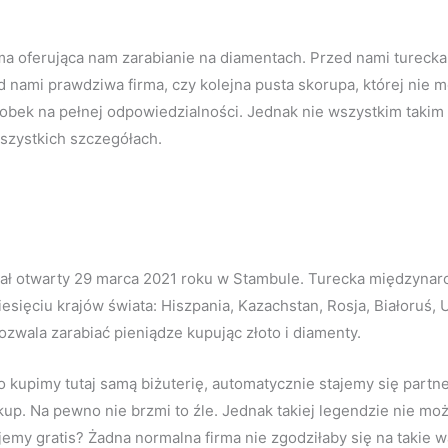
irma oferująca nam zarabianie na diamentach. Przed nami turec
 nami prawdziwa firma, czy kolejna pusta skorupa, której nie m
zarobek na pełnej odpowiedzialności. Jednak nie wszystkim tak
szystkich szczegółach.
stał otwarty 29 marca 2021 roku w Stambule. Turecka międzynar
sięciu krajów świata: Hiszpania, Kazachstan, Rosja, Białoruś, U
zwala zarabiać pieniądze kupując złoto i diamenty.
lko kupimy tutaj samą biżuterię, automatycznie stajemy się part
up. Na pewno nie brzmi to źle. Jednak takiej legendzie nie mo
my gratis? Żadna normalna firma nie zgodziłaby się na takie w