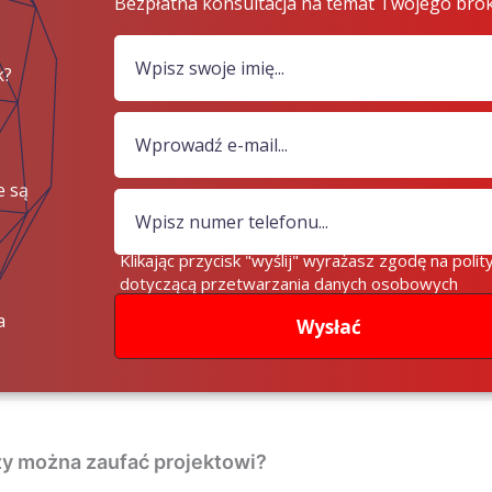
Bezpłatna konsultacja na temat Twojego bro
k?
e są
iądze?
Klikając przycisk "wyślij" wyrażasz zgodę na polit
dotyczącą przetwarzania danych osobowych
a
Wysłać
zy można zaufać projektowi?