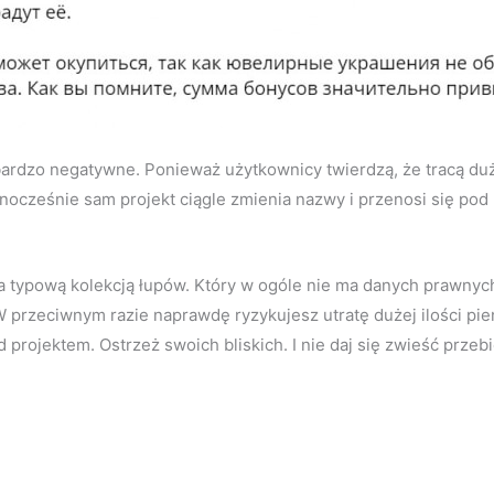
ą bardzo negatywne. Ponieważ użytkownicy twierdzą, że tracą du
Jednocześnie sam projekt ciągle zmienia nazwy i przenosi się 
, a typową kolekcją łupów. Który w ogóle nie ma danych prawnych.
y. W przeciwnym razie naprawdę ryzykujesz utratę dużej ilości p
 projektem. Ostrzeż swoich bliskich. I nie daj się zwieść przeb