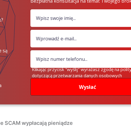
Bezpłatna konsultacja na temat Twojego bro
k?
e są
iądze?
Klikając przycisk "wyślij" wyrażasz zgodę na polit
dotyczącą przetwarzania danych osobowych
a
Wysłać
zje SCAM wypłacają pieniądze