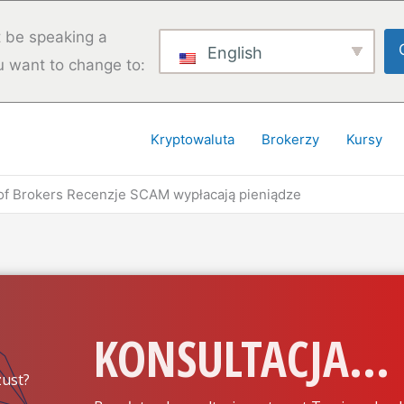
 be speaking a
English
u want to change to:
Kryptowaluta
Brokerzy
Kursy
 of Brokers Recenzje SCAM wypłacają pieniądze
KONSULTACJA...
ust?