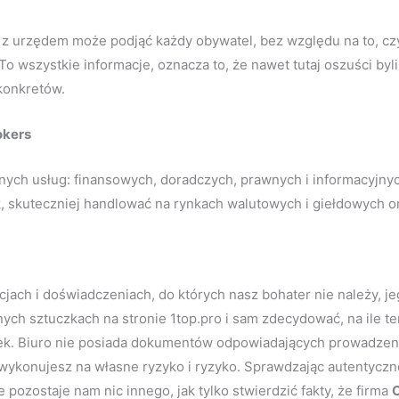
ę z urzędem może podjąć każdy obywatel, bez względu na to, cz
 To wszystkie informacje, oznacza to, że nawet tutaj oszuści by
acji i zero konkretów.
okers
cznych usług: finansowych, doradczych, prawnych i informacyj
 skuteczniej handlować na rynkach walutowych i giełdowych o
jach i doświadczeniach, do których nasz bohater nie należy, j
jnych sztuczkach na stronie 1top.pro i sam zdecydować, na ile ten
ek. Biuro nie posiada dokumentów odpowiadających prowadzeniu t
wykonujesz na własne ryzyko i ryzyko. Sprawdzając autentyczn
 pozostaje nam nic innego, jak tylko stwierdzić fakty, że firma
O