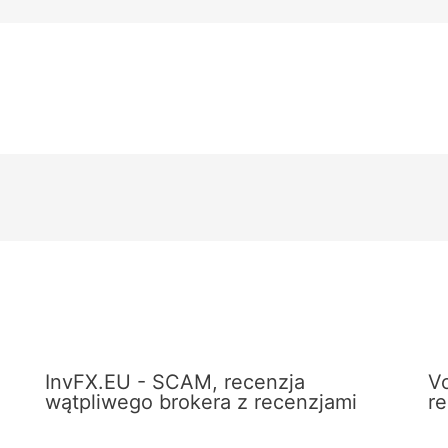
InvFX.EU - SCAM, recenzja
V
wątpliwego brokera z recenzjami
r