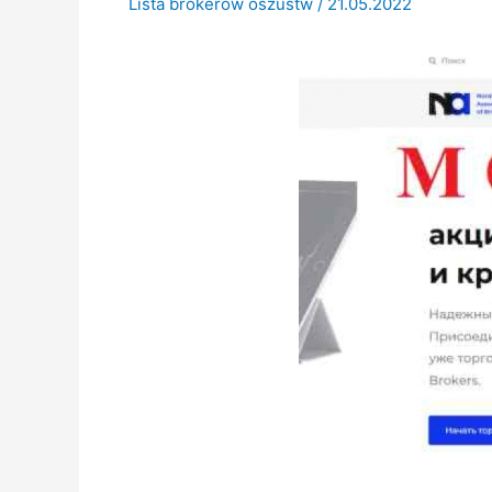
Lista brokerów oszustw
/
21.05.2022