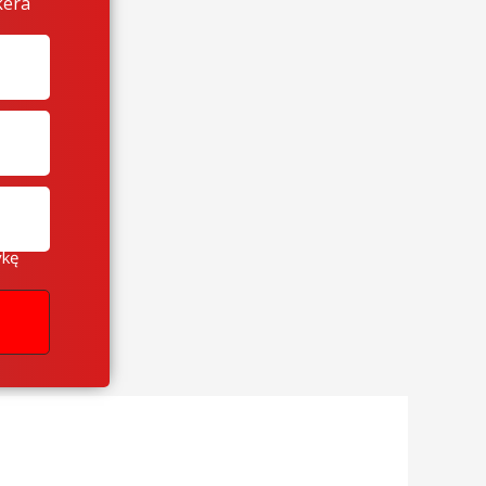
kera
ykę