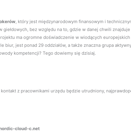
rokerów
, który jest międzynarodowym finansowym i techniczny
 giełdowych, bez względu na to, gdzie w danej chwili znajduje s
projektu ma ogromne doświadczenie w wiodących europejskich 
iele biur, jest ponad 29 oddziałów, a także znaczna grupa aktyw
ące dowody kompetencji? Tego dowiemy się dzisiaj.
 kontakt z pracownikami urzędu będzie utrudniony, najprawdopo
.nordic-cloud-c.net