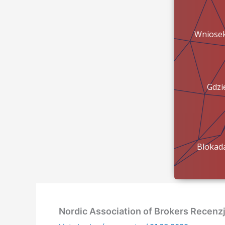
Wniose
Gdzi
pien
Blokad
konta?
Nordic Association of Brokers Recen