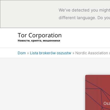
We've detected you might
different language. Do yo
Przejdź
do
treści
Dom
Lista brokerów oszustw
Nordic Association
Osz