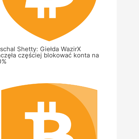
schal Shetty: Giełda WazirX
aczęła częściej blokować konta na
0%