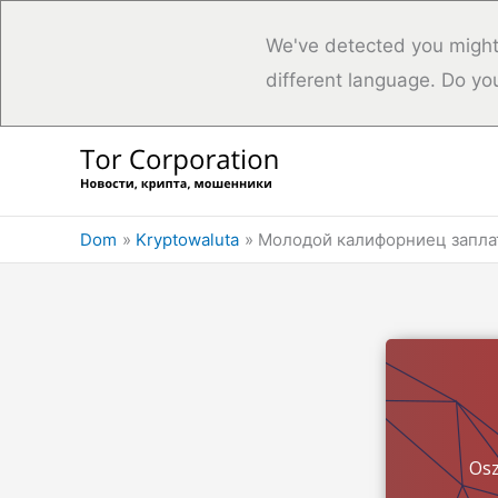
We've detected you might
different language. Do yo
Przejdź
do
treści
Dom
Kryptowaluta
Молодой калифорниец заплат
Osz