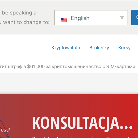
 be speaking a
English
u want to change to:
Kryptowaluta
Brokerzy
Kursy
ит штраф в $61 000 за криптомошеничество с SIM-картами
KONSULTACJA...
ust?