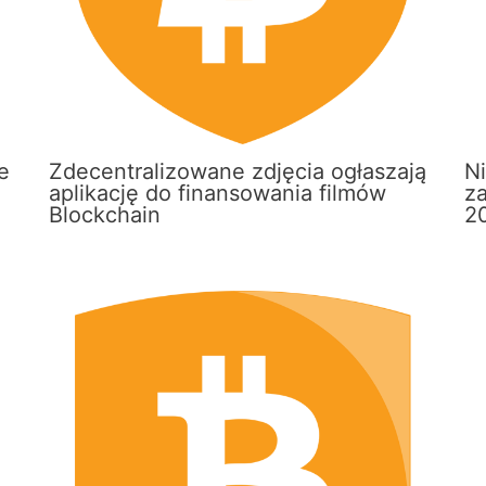
e
Zdecentralizowane zdjęcia ogłaszają
Ni
aplikację do finansowania filmów
z
Blockchain
2