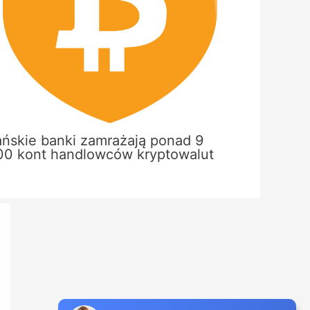
ańskie banki zamrażają ponad 9
00 kont handlowców kryptowalut