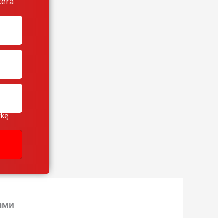
kera
ykę
ами