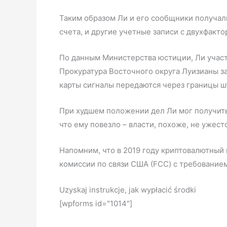
Таким образом Ли и его сообщники получа
счета, и другие учетные записи с двухфакт
По данным Министерства юстиции, Ли участв
Прокуратура Восточного округа Луизианы з
карты сигналы передаются через границы ш
При худшем положении дел Ли мог получить 
что ему повезло – власти, похоже, не ужес
Напомним, что в 2019 году криптовалютный
комиссии по связи США (FCC) с требовани
Uzyskaj instrukcje, jak wypłacić środki
[wpforms id="1014"]