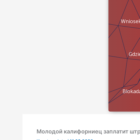
Wniose
Gdzi
pien
Blokad
konta?
Молодой калифорниец заплатит штр