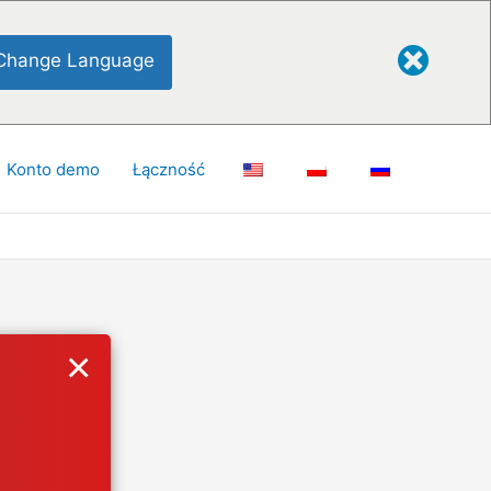
Change Language
Konto demo
Łączność
×