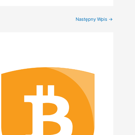
Następny Wpis
→