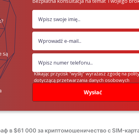
Bezpłatna konsultacja na temat Twojego bro
k?
e są
iądze?
Klikając przycisk "wyślij" wyrażasz zgodę na polit
dotyczącą przetwarzania danych osobowych
a
Wysłać
аф в $61 000 за криптомошеничество с SIM-карт