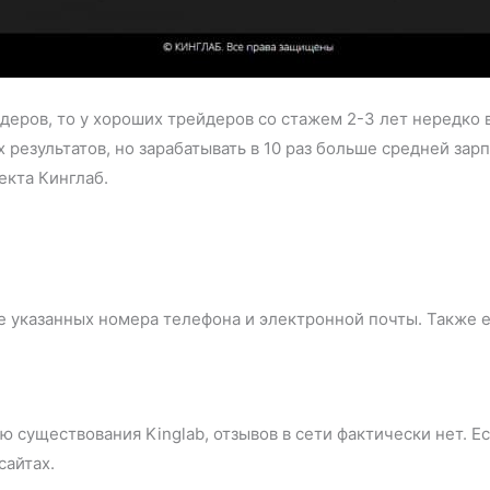
деров, то у хороших трейдеров со стажем 2-3 лет нередко
 результатов, но зарабатывать в 10 раз больше средней зар
екта Кинглаб.
 указанных номера телефона и электронной почты. Также е
 существования Kinglab, отзывов в сети фактически нет. Е
сайтах.