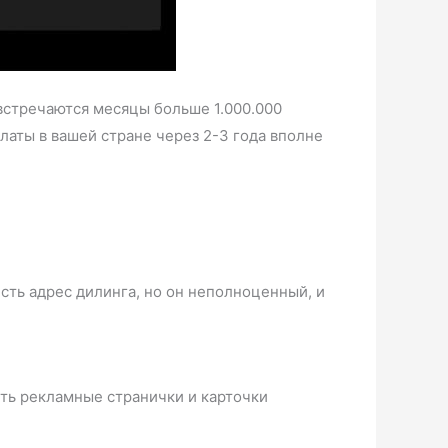
 встречаются месяцы больше 1.000.000
платы в вашей стране через 2-3 года вполне
сть адрес дилинга, но он неполноценный, и
сть рекламные странички и карточки