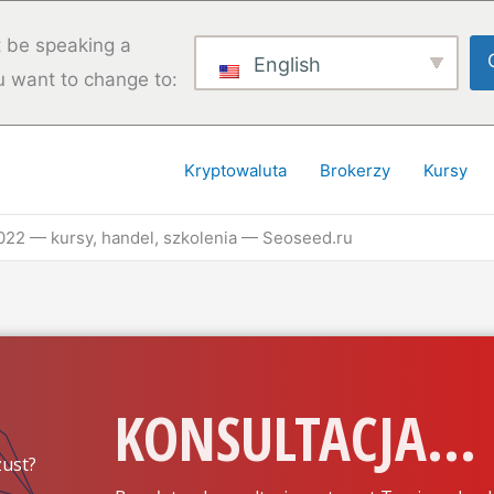
 be speaking a
English
u want to change to:
Kryptowaluta
Brokerzy
Kursy
022 — kursy, handel, szkolenia — Seoseed.ru
KONSULTACJA...
ust?