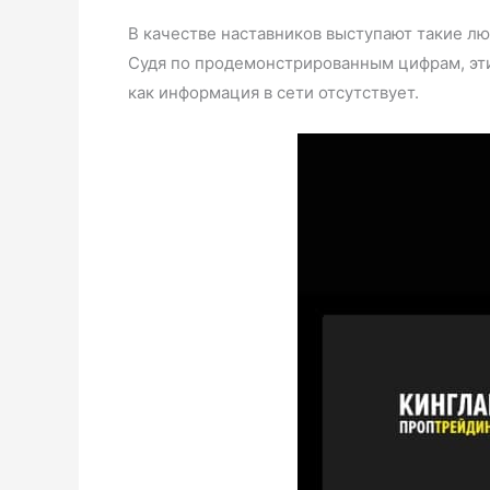
В качестве наставников выступают такие лю
Судя по продемонстрированным цифрам, эти
как информация в сети отсутствует.