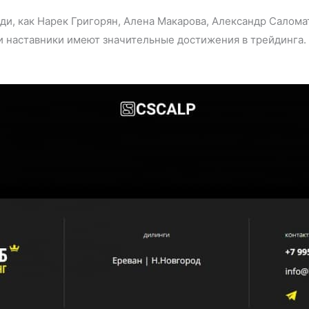
ди, как Нарек Григорян, Алена Макарова, Александр Салома
 наставники имеют значительные достижения в трейдинга. Н