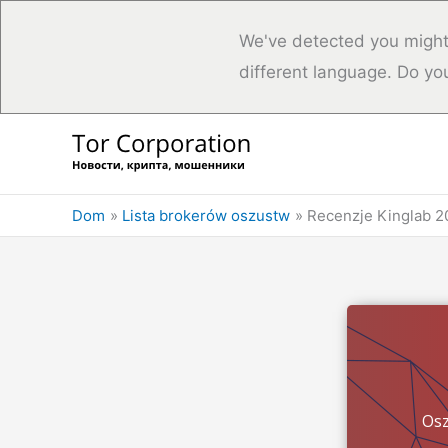
We've detected you might
different language. Do yo
Przejdź
do
treści
Dom
Lista brokerów oszustw
Recenzje Kinglab 2
Osz