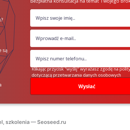
Bezpłatna konsultacja na temat Twojego bro
k?
e są
iądze?
Klikając przycisk "wyślij" wyrażasz zgodę na polit
dotyczącą przetwarzania danych osobowych
a
Wysłać
l, szkolenia — Seoseed.ru