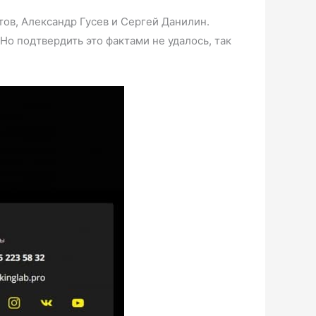
тов, Александр Гусев и Сергей Данилин.
о подтвердить это фактами не удалось, так