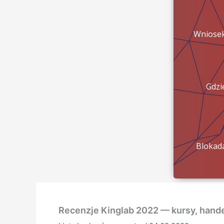
Wniose
Gdzi
pien
Blokad
konta?
Recenzje Kinglab 2022 — kursy, hande