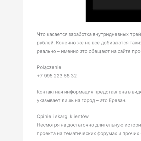
Что касается заработка внутридневных трей
рублей. Конечно же не все добиваются таких
реально – именно это обещают на сайте про
Połączenie
+7 995 223 58 32
Контактная информация представлена в виде
указывает лишь на город – это Ереван.
Opinie i skargi klientów
Несмотря на достаточно длительную историю
проекта на тематических форумах и прочих 