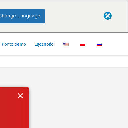
Change Language
Konto demo
Łączność
×