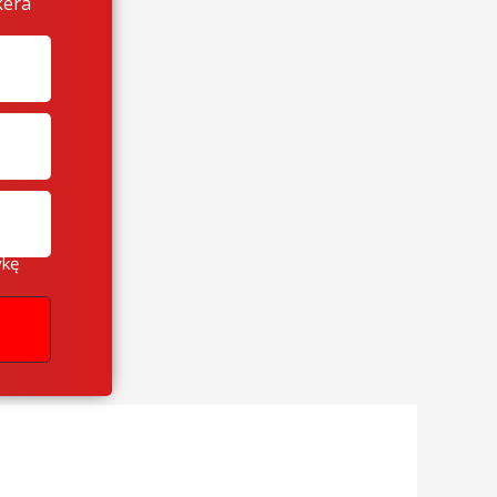
kera
ykę