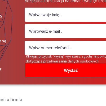
Bezpłatna konsultacja na temat Twojego bro
k?
e są
iądze?
Klikając przycisk "wyślij" wyrażasz zgodę na polit
dotyczącą przetwarzania danych osobowych
a
Wysłać
nii o firmie