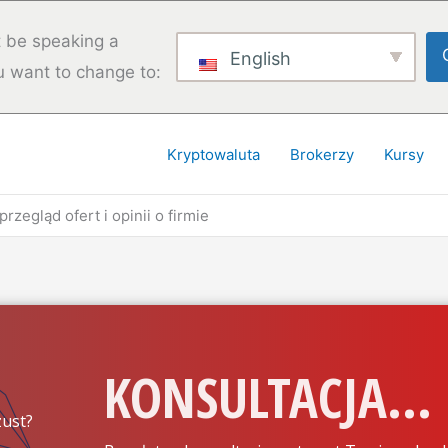
 be speaking a
English
u want to change to:
Kryptowaluta
Brokerzy
Kursy
przegląd ofert i opinii o firmie
KONSULTACJA...
ust?