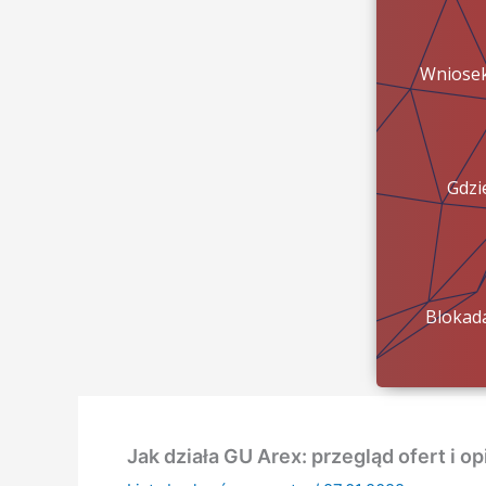
Wniose
Gdzi
pien
Blokad
konta?
Jak działa GU Arex: przegląd ofert i opi