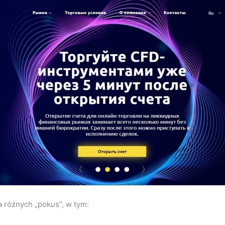
a różnych „pokus”, w tym: