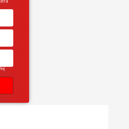
kera
ykę