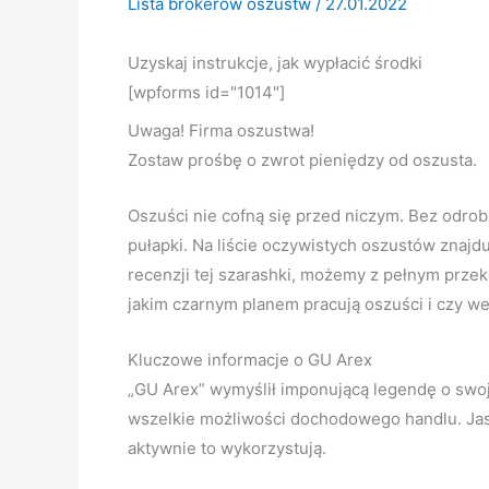
Lista brokerów oszustw
/
27.01.2022
Uzyskaj instrukcje, jak wypłacić środki
[wpforms id="1014"]
Uwaga! Firma oszustwa!
Zostaw prośbę o zwrot pieniędzy od oszusta.
Oszuści nie cofną się przed niczym. Bez odrob
pułapki. Na liście oczywistych oszustów znajd
recenzji tej szarashki, możemy z pełnym prze
jakim czarnym planem pracują oszuści i czy we
Kluczowe informacje o GU Arex
„GU Arex” wymyślił imponującą legendę o swoje
wszelkie możliwości dochodowego handlu. Jasna
aktywnie to wykorzystują.