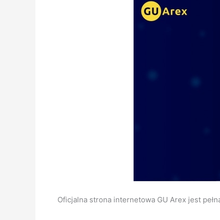
Oficjalna strona internetowa GU Arex jest pełn