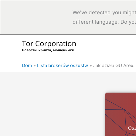
We've detected you might
different language. Do yo
Przejdź
do
treści
Dom
Lista brokerów oszustw
Jak działa GU Arex: 
Osz