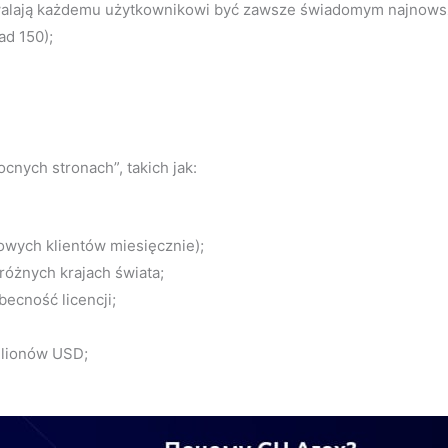
zwalają każdemu użytkownikowi być zawsze świadomym najnow
d 150);
cnych stronach”, takich jak:
owych klientów miesięcznie);
różnych krajach świata;
becność licencji;
ilionów USD;