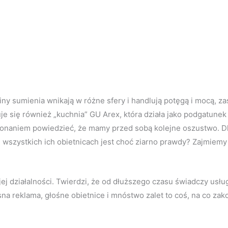
iny sumienia wnikają w różne sfery i handlują potęgą i mocą, z
uje się również „kuchnia” GU Arex, która działa jako podgatune
konaniem powiedzieć, że mamy przed sobą kolejne oszustwo. D
 wszystkich ich obietnicach jest choć ziarno prawdy? Zajmiemy 
j działalności. Twierdzi, że od dłuższego czasu świadczy usłu
 reklama, głośne obietnice i mnóstwo zalet to coś, na co zakoch