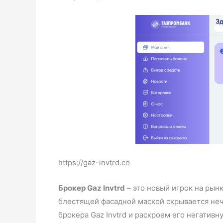
https://gaz-invtrd.co
Брокер Gaz Invtrd
– это новый игрок на рын
блестящей фасадной маской скрывается неч
брокера Gaz Invtrd и раскроем его негативн