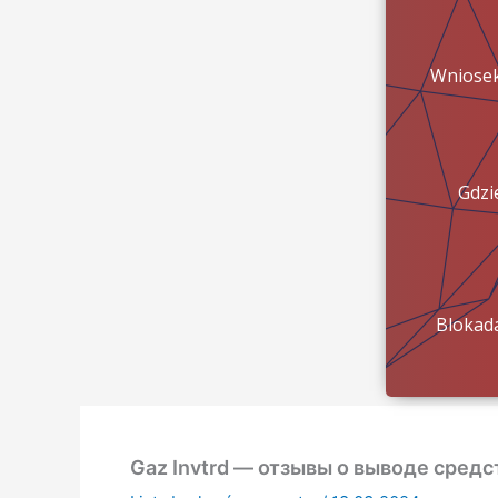
Wniose
Gdzi
pien
Blokad
konta?
Gaz Invtrd — отзывы о выводе сред