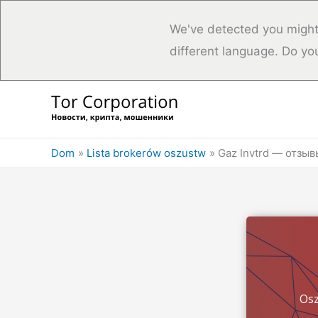
We've detected you might
different language. Do yo
Przejdź
do
treści
Dom
Lista brokerów oszustw
Gaz Invtrd — отзы
Osz