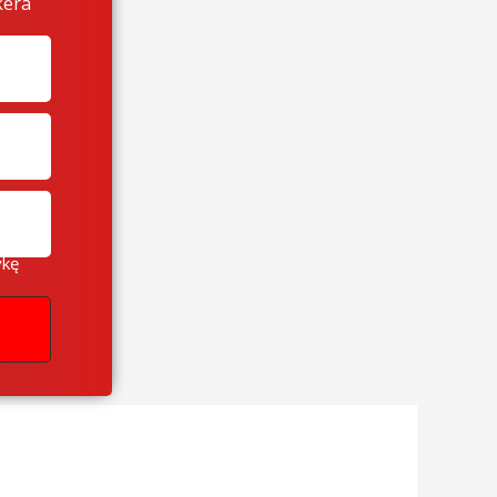
kera
ykę