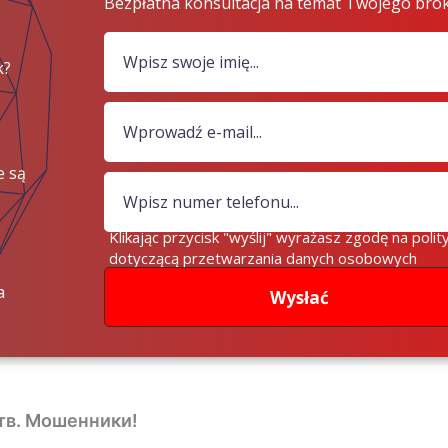
Bezpłatna konsultacja na temat Twojego bro
k?
e są
iądze?
Klikając przycisk "wyślij" wyrażasz zgodę na polit
dotyczącą przetwarzania danych osobowych
a
Wysłać
ств. Мошенники!