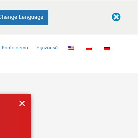
Change Language
Konto demo
Łączność
×