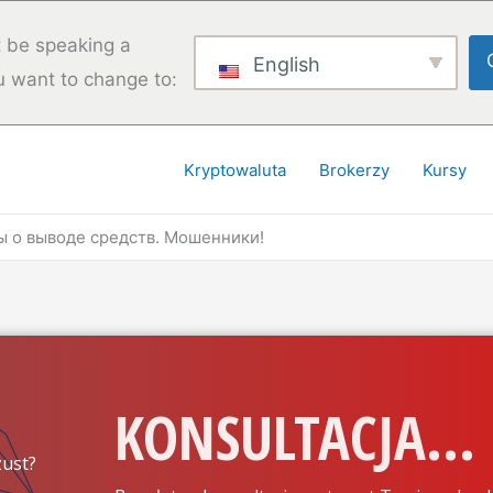
 be speaking a
English
u want to change to:
Kryptowaluta
Brokerzy
Kursy
вы о выводе средств. Мошенники!
KONSULTACJA...
ust?