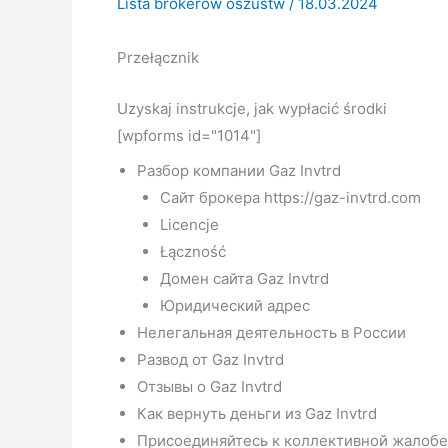
Lista brokerów oszustw
/
18.03.2024
Przełącznik
Uzyskaj instrukcje, jak wypłacić środki
[wpforms id="1014"]
Разбор компании Gaz Invtrd
Сайт брокера https://gaz-invtrd.com
Licencje
Łączność
Домен сайта Gaz Invtrd
Юридический адрес
Нелегальная деятельность в России
Развод от Gaz Invtrd
Отзывы о Gaz Invtrd
Как вернуть деньги из Gaz Invtrd
Присоединяйтесь к коллективной жалобе 