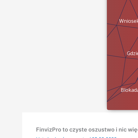
Wniose
Gdzi
pien
Blokad
konta?
FinvizPro to czyste oszustwo i nic wię