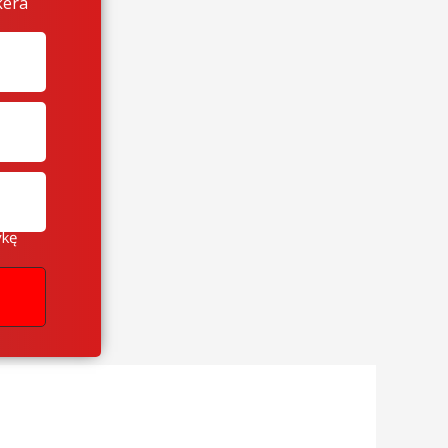
kera
ykę