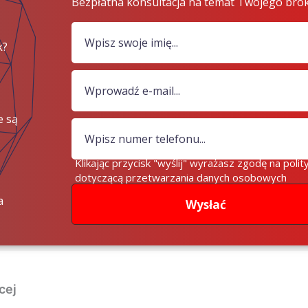
Bezpłatna konsultacja na temat Twojego bro
k?
e są
iądze?
Klikając przycisk "wyślij" wyrażasz zgodę na polit
dotyczącą przetwarzania danych osobowych
a
Wysłać
cej