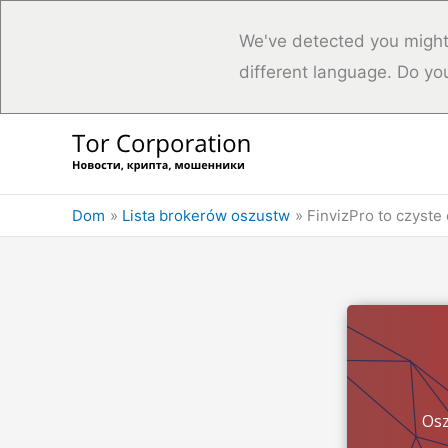
We've detected you might
different language. Do yo
Przejdź
do
treści
Dom
Lista brokerów oszustw
FinvizPro to czyste
Osz