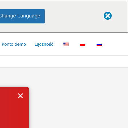
Change Language
Konto demo
Łączność
×