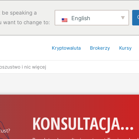
 be speaking a
English
u want to change to:
Kryptowaluta
Brokerzy
Kursy
 oszustwo i nic więcej
KONSULTACJA...
ust?