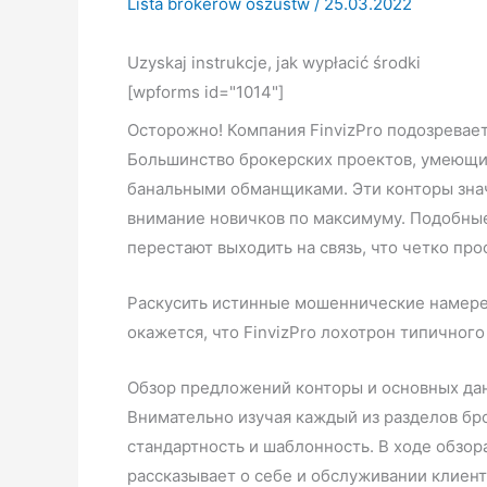
Lista brokerów oszustw
/
25.03.2022
Uzyskaj instrukcje, jak wypłacić środki
[wpforms id="1014"]
Осторожно! Компания FinvizPro подозревае
Большинство брокерских проектов, умеющих
банальными обманщиками. Эти конторы знач
внимание новичков по максимуму. Подобные
перестают выходить на связь, что четко пр
Раскусить истинные мошеннические намерен
окажется, что FinvizPro лохотрон типичног
Обзор предложений конторы и основных дан
Внимательно изучая каждый из разделов бр
стандартность и шаблонность. В ходе обзор
рассказывает о себе и обслуживании клиен