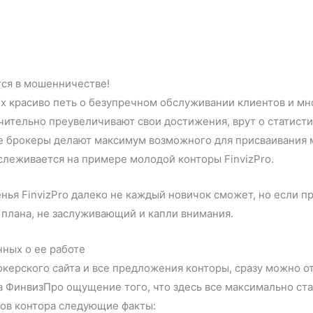
тся в мошенничестве!
 красиво петь о безупречном обслуживании клиентов и мн
ительно преувеличивают свои достижения, врут о статистик
 брокеры делают максимум возможного для присваивания м
ослеживается на примере молодой конторы FinvizPro.
ья FinvizPro далеко не каждый новичок сможет, но если п
о плана, не заслуживающий и капли внимания.
ных о ее работе
окерского сайта и все предложения конторы, сразу можно 
а ФинвизПро ощущение того, что здесь все максимально ста
тов контора следующие факты: