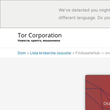
We've detected you might
different language. Do yo
Przejdź
do
treści
Dom
Lista brokerów oszustw
FinAssetsHub — о
Osz