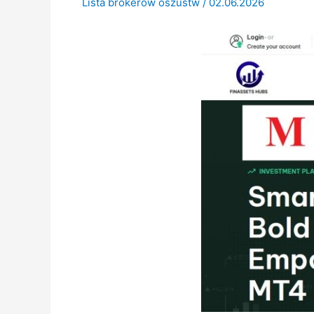
Lista brokerów oszustw
/
02.06.2026