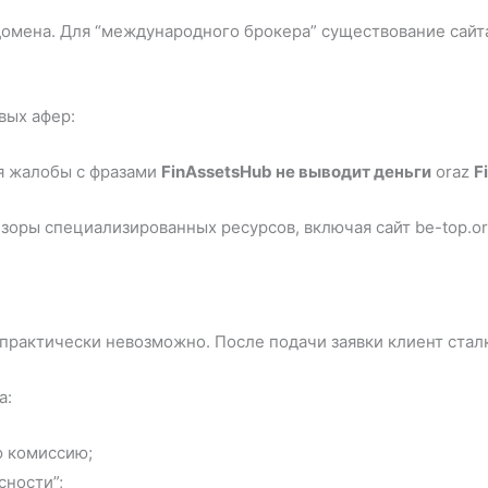
домена. Для “международного брокера” существование сайт
вых афер:
я жалобы с фразами
FinAssetsHub не выводит деньги
oraz
F
оры специализированных ресурсов, включая сайт be-top.or
 практически невозможно. После подачи заявки клиент стал
а:
ю комиссию;
сности”;