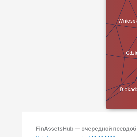
Wniose
Gdzi
pien
Blokad
konta?
FinAssetsHub — очередной псевдо