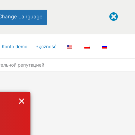
Change Language
Konto demo
Łączność
тельной репутацией
×