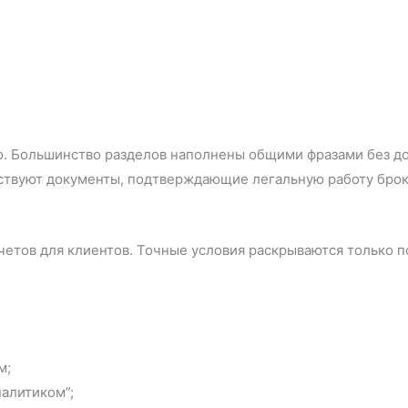
о. Большинство разделов наполнены общими фразами без до
ствуют документы, подтверждающие легальную работу брок
четов для клиентов. Точные условия раскрываются только п
м;
алитиком”;