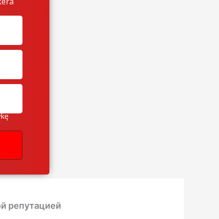
kera
ykę
ой репутацией