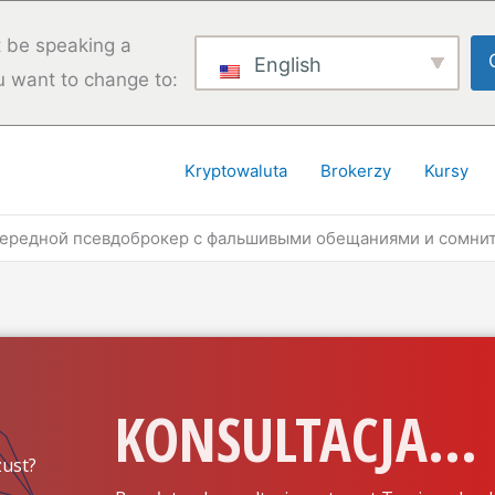
 be speaking a
English
u want to change to:
Kryptowaluta
Brokerzy
Kursy
чередной псевдоброкер с фальшивыми обещаниями и сомни
KONSULTACJA...
ust?