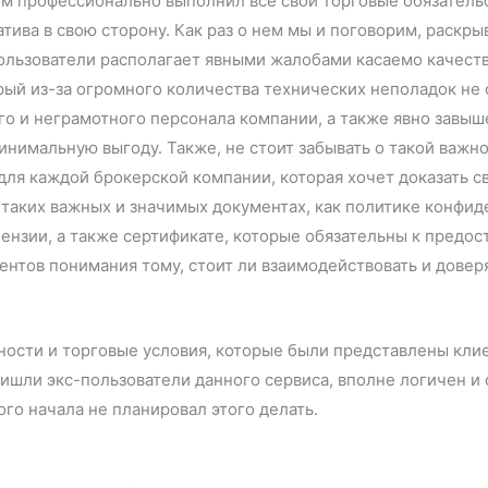
ом профессионально выполнил все свои торговые обязатель
атива в свою сторону. Как раз о нем мы и поговорим, раскр
 пользователи располагает явными жалобами касаемо качест
рый из-за огромного количества технических неполадок не 
о и неграмотного персонала компании, а также явно завыш
инимальную выгоду. Также, не стоит забывать о такой важ
для каждой брокерской компании, которая хочет доказать 
о таких важных и значимых документах, как политике конфи
цензии, а также сертификате, которые обязательны к предо
ентов понимания тому, стоит ли взаимодействовать и доверя
ости и торговые условия, которые были представлены клиен
ришли экс-пользователи данного сервиса, вполне логичен и 
ого начала не планировал этого делать.