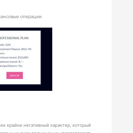
нансовые операции.
 ее крайне негативный характер, который