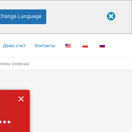
Change Language
Демо счет
Контакты
схемы развода
×
..