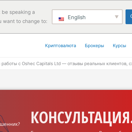
 be speaking a
English
u want to change to:
Криптовалюта
Брокеры
Курсы
 работы с Oshec Capitals Ltd — отзывы реальных клиентов, 
КОНСУЛЬТАЦИЯ.
шенник?