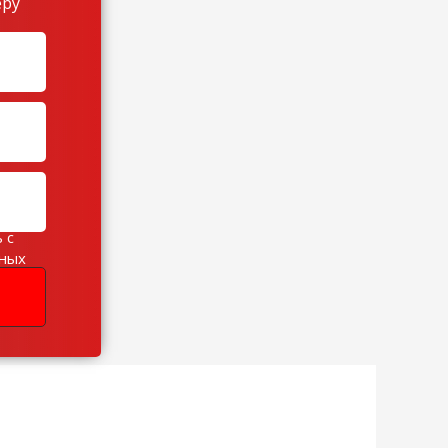
еру
 с
ьных