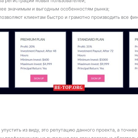
а регистрации новых пользователей;
лее значимым и выгодным особенностям рынка;
позволяют клиентам быстро и грамотно производить все фи
упустить из виду, это репутацию данного проекта, а точнее