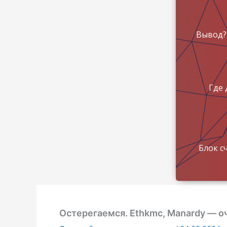
Вывод?
Где 
Блок с
Остерегаемся. Ethkmc, Manardy — 