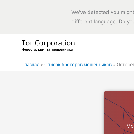
We've detected you might
different language. Do yo
Перейти
к
содержимому
Главная
Список брокеров мошенников
Остере
Мо