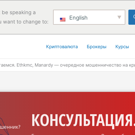
 be speaking a
English
u want to change to:
Криптовалюта
Брокеры
Курсы
гаемся. Ethkmc, Manardy — очередное мошенничество на кр
КОНСУЛЬТАЦИЯ.
шенник?