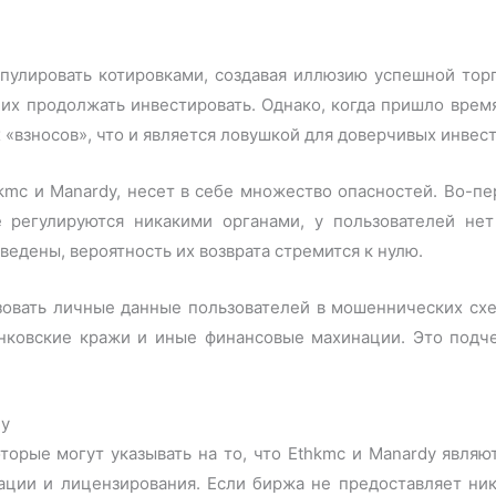
пулировать котировками, создавая иллюзию успешной тор
 их продолжать инвестировать. Однако, когда пришло время
«взносов», что и является ловушкой для доверчивых инвест
kmc и Manardy, несет в себе множество опасностей. Во-пе
 регулируются никакими органами, у пользователей нет 
ведены, вероятность их возврата стремится к нулю.
зовать личные данные пользователей в мошеннических сх
нковские кражи и иные финансовые махинации. Это подч
dy
оторые могут указывать на то, что Ethkmc и Manardy явл
рации и лицензирования. Если биржа не предоставляет ни