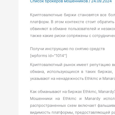
Список брокеров мошенников
/
24.09.2024
Криптовалютные биржи становятся все бол
платформ. В этом контексте стоит обратит
обвиняют в обмане пользователей и незако
также какие риски сопряжены с сотрудниче
Получи инструкцию по снятию средств
[wpforms id="1014"]
Криптовалютный рынок имеет репутацию вы
обмана, использующихся в таких биржах,
указывают на ненадежность Ethkmc и Manard
Как обманывают на биржах Ethkmc, Manardy
Мошенники на Ethkmc и Manardy исполь
распространенных схем включает фальшивы
видимость платформы, предоставляющей ра