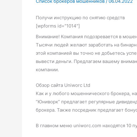
Список брокеров мошенников
/
06.04.2022
Получи инструкцию по снятию средств
[wpforms id="1014"]
Внимание! Компания подозревается в моше
Тысячи людей желают заработать на бинарны
этой компанией вы точно не добьетесь успех
вывести деньги. Предлагаем вашему вниман
компании.
Обзор сайта Uniworc Ltd
Как и у любого мошеннического брокера, н
“Юниворк” предлагает регулярные дивиденды
брокера. Также посредник предлагает бону
В главном меню uniworc.com находятся 10 п