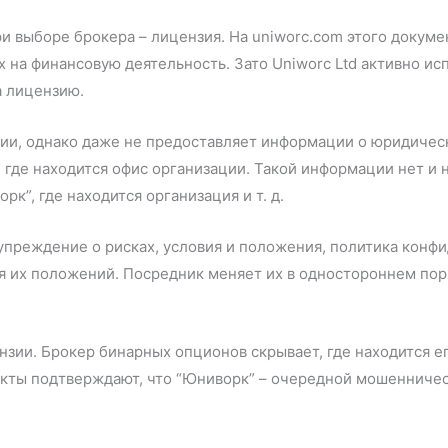
и выборе брокера – лицензия. На uniworc.com этого докумен
х на финансовую деятельность. Зато Uniworc Ltd активно и
а лицензию.
ии, однако даже не предоставляет информации о юридическо
о, где находится офис организации. Такой информации нет и
рк”, где находится организация и т. д.
преждение о рисках, условия и положения, политика конфид
 их положений. Посредник меняет их в одностороннем поря
ензии. Брокер бинарных опционов скрывает, где находится е
кты подтверждают, что “Юниворк” – очередной мошенничес