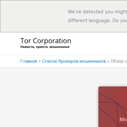
We've detected you might
different language. Do yo
Перейти
к
содержимому
Главная
Список брокеров мошенников
Обзор-о
Мо