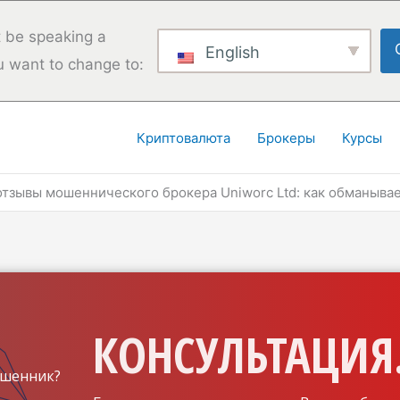
 be speaking a
English
u want to change to:
Криптовалюта
Брокеры
Курсы
тзывы мошеннического брокера Uniworc Ltd: как обманыва
КОНСУЛЬТАЦИЯ.
шенник?