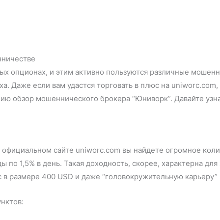
нничестве
х опционах, и этим активно пользуются различные мошенник
а. Даже если вам удастся торговать в плюс на uniworc.com,
ию обзор мошеннического брокера “Юниворк”. Давайте узнае
а официальном сайте uniworc.com вы найдете огромное коли
 по 1,5% в день. Такая доходность, скорее, характерна для
с в размере 400 USD и даже “головокружительную карьеру”
унктов: