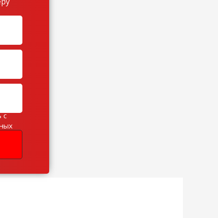
еру
 с
ьных