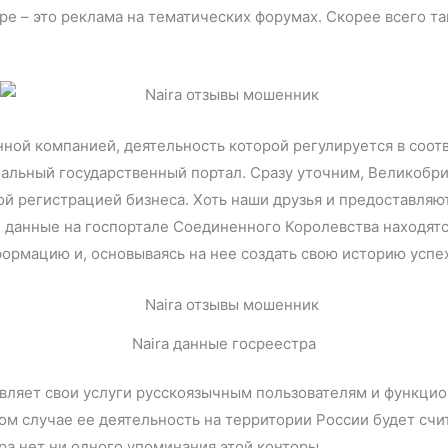
ре – это реклама на тематических форумах. Скорее всего та
анной компанией, деятельность которой регулируется в соо
иальный государственный портал. Сразу уточним, Великобр
ой регистрацией бизнеса. Хоть наши друзья и предоставляю
 данные на госпортале Соединенного Королевства находятся
ормацию и, основываясь на нее создать свою историю успех
Naira данные госреестра
авляет свои услуги русскоязычным пользователям и функцио
ом случае ее деятельность на территории России будет счит
ра нет ни одного упоминания этой конторы.