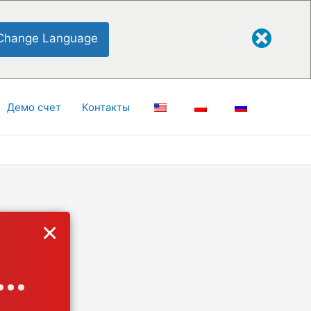
Change Language
Демо счет
Контакты
×
..