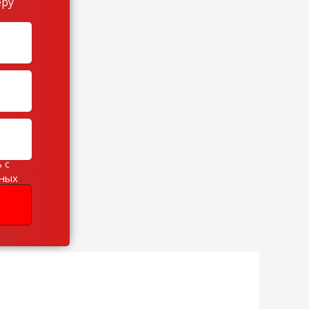
еру
 с
ьных