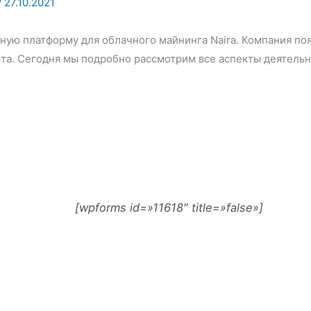
/
27.10.2021
ую платформу для облачного майнинга Naira. Компания поя
нета. Сегодня мы подробно рассмотрим все аспекты деятел
[wpforms id=»11618″ title=»false»]