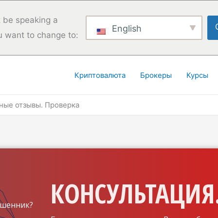
 be speaking a
English
u want to change to:
Криптовалюта
Брокеры
Курсы
ные отзывы. Проверка
КОНСУЛЬТАЦИЯ.
шенник?