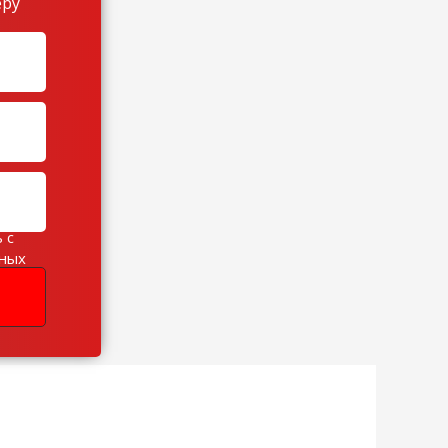
еру
 с
ьных