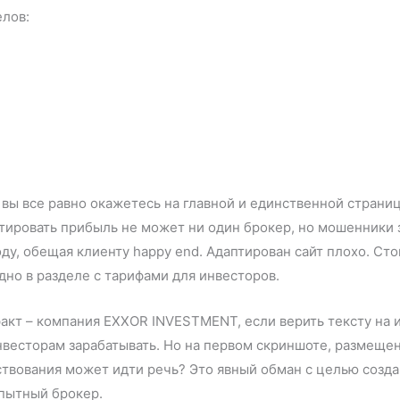
елов:
 вы все равно окажетесь на главной и единственной страни
нтировать прибыль не может ни один брокер, но мошенники з
оду, обещая клиенту happy end. Адаптирован сайт плохо. С
дно в разделе с тарифами для инвесторов.
акт – компания EXXOR INVESTMENT, если верить тексту на и
нвесторам зарабатывать. Но на первом скриншоте, размещен
ществования может идти речь? Это явный обман с целью соз
опытный брокер.