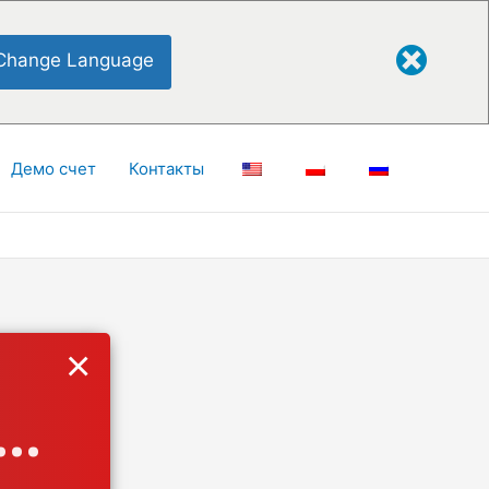
Change Language
Демо счет
Контакты
×
..