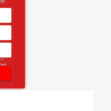
еру
 с
ьных