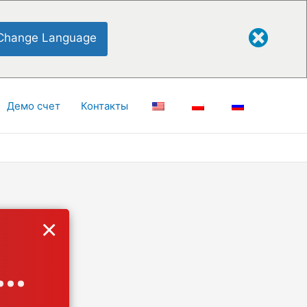
Change Language
Демо счет
Контакты
×
..