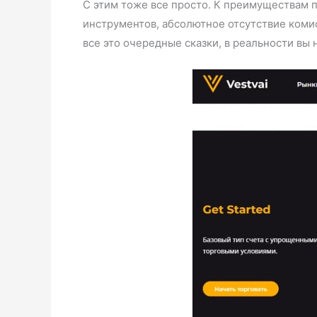
С этим тоже все просто. К преимуществам 
инструментов, абсолютное отсутствие комис
все это очередные сказки, в реальности вы 