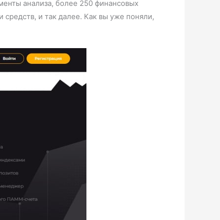
менты анализа, более 250 финансовых
средств, и так далее. Как вы уже поняли,