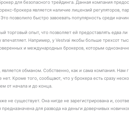
 брокер для безопасного трейдинга. Данная компания предо
Форекс-брокера является наличие лицензий регуляторов, п
. Это позволило быстро завоевать популярность среди начи
ный торговый опыт, что позволяет ей предоставлять едва ли
впечатляет. Например, у Vestvai якобы больше трехсот тыс
оверенных и международных брокеров, которым однозначно
, является обманом. Собственно, как и сама компания. Нам г
е нет. Кроме того, сообщают, что у брокера есть сразу неск
ем от начала и до конца.
даже не существует. Она нигде не зарегистрирована и, соотв
и предназначена для развода на деньги доверчивых новичко