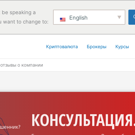
 be speaking a
English
u want to change to:
Криптовалюта
Брокеры
Курсы
: отзывы о компании
КОНСУЛЬТАЦИЯ.
шенник?