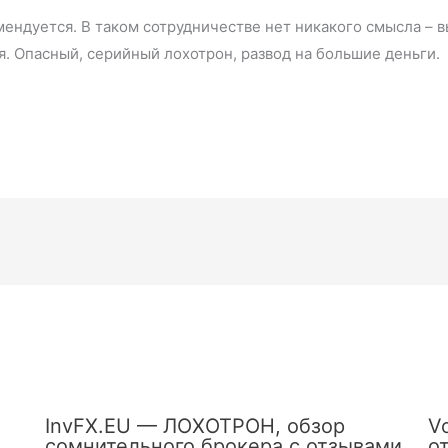
омендуется. В таком сотрудничестве нет никакого смысла – 
. Опасный, серийный лохотрон, развод на большие деньги.
InvFX.EU — ЛОХОТРОН, обзор
V
сомнительного брокера с отзывами
о