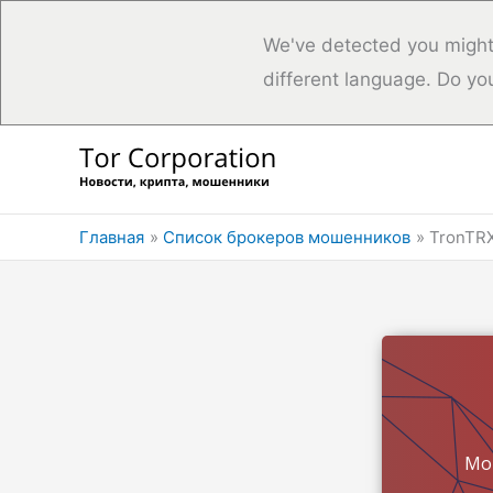
We've detected you might
different language. Do yo
Перейти
к
содержимому
Главная
Список брокеров мошенников
TronTR
Мо