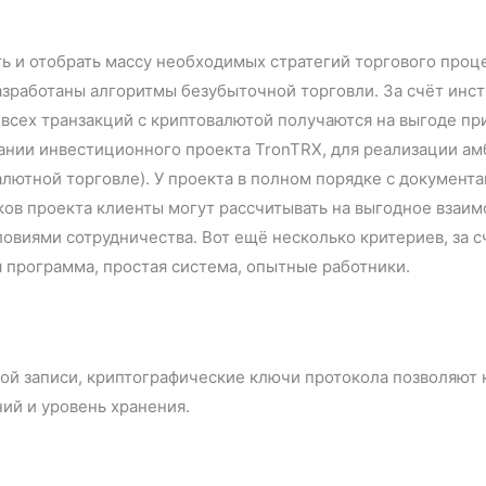
ь и отобрать массу необходимых стратегий торгового процес
азработаны алгоритмы безубыточной торговли. За счёт инс
всех транзакций с криптовалютой получаются на выгоде пр
ании инвестиционного проекта TronTRX, для реализации ам
алютной торговле). У проекта в полном порядке с документ
ков проекта клиенты могут рассчитывать на выгодное взаи
виями сотрудничества. Вот ещё несколько критериев, за с
нёрская программа, простая система, опытные ра
ой записи, криптографические ключи протокола позволяют 
ожений и уровень хранения.