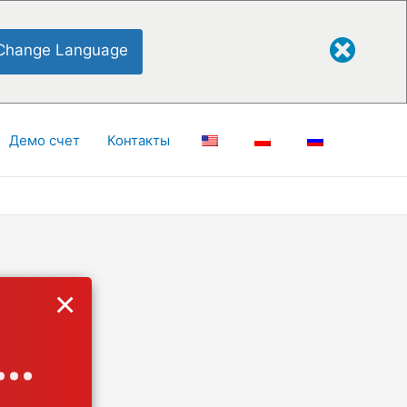
Change Language
Демо счет
Контакты
×
..