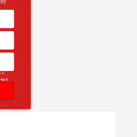
еру
 с
ьных