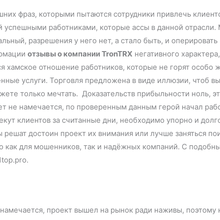
них фраз, которыми пытаются сотрудники привлечь клиентов
ей успешными работниками, которые ассы в данной отрасли.
альный, разрешения у него нет, а стало быть, и оперироват
ормации
отзывы о компании TronTRX
негативного характера,
я хамское отношение работников, которые не горят особо ж
енные услуги. Торговля предложена в виде иллюзии, чтоб в
жете только мечтать. Доказательств прибыльности ноль, эт
ет не намечается, по проверенным данным герой начал работ
лекут клиентов за считанные дни, необходимо упорно и долг
ы решат достоин проект их внимания или лучше заняться по
то как для мошенников, так и надёжных компаний. С подоб
1top.pro.
намечается, проект вышел на рынок ради наживы, поэтому 