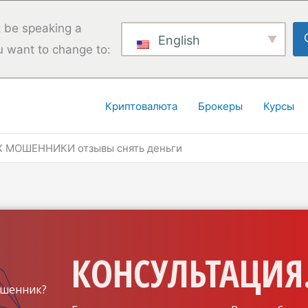
 be speaking a
English
u want to change to:
Криптовалюта
Брокеры
Курсы
X МОШЕННИКИ отзывы снять деньги
КОНСУЛЬТАЦИЯ.
шенник?