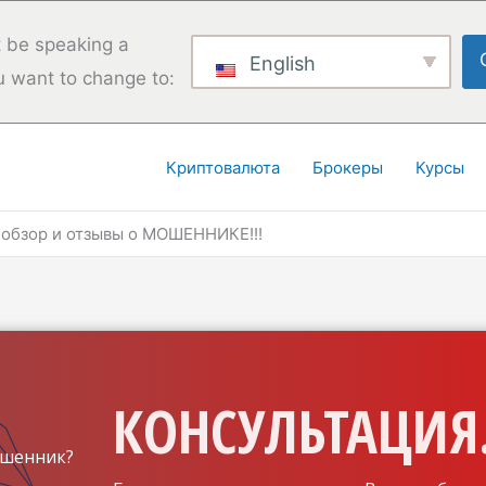
 be speaking a
English
u want to change to:
Криптовалюта
Брокеры
Курсы
l обзор и отзывы о МОШЕННИКЕ!!!
КОНСУЛЬТАЦИЯ.
шенник?