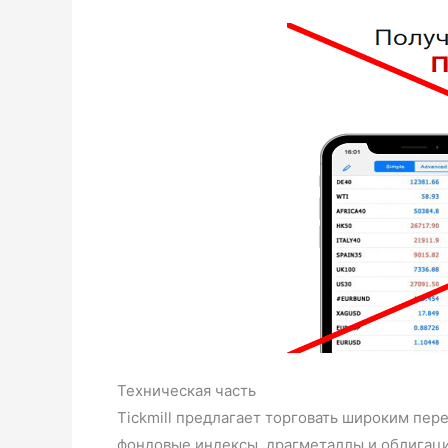
Техническая часть
Tickmill предлагает торговать широким пер
фондовые индексы, драгметаллы и облигаци