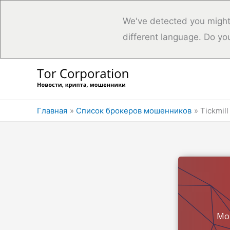
We've detected you might
different language. Do yo
Перейти
к
содержимому
Главная
Список брокеров мошенников
Tickmil
Мо