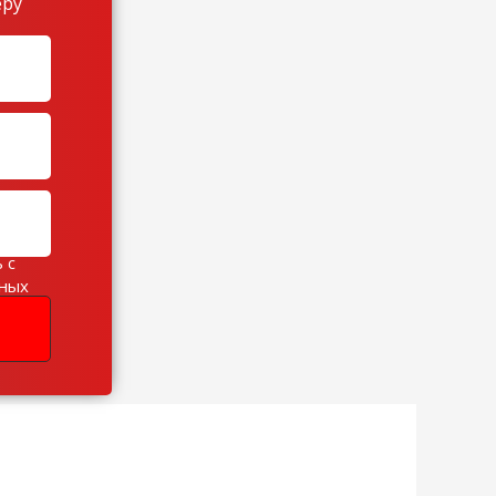
еру
 с
ьных