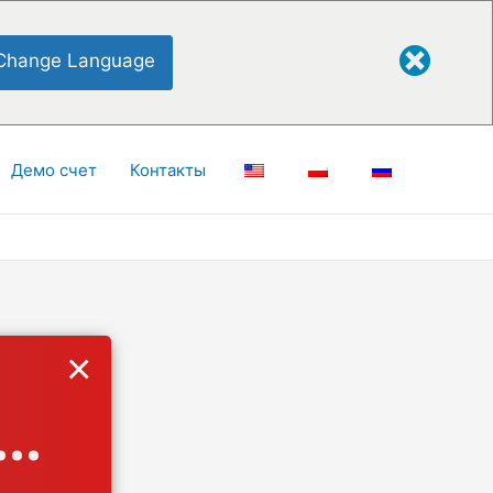
Change Language
Демо счет
Контакты
×
..