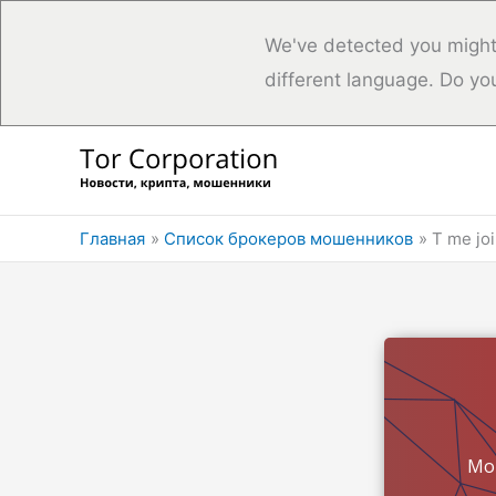
We've detected you might
different language. Do yo
Перейти
к
содержимому
Главная
Список брокеров мошенников
T me jo
Мо