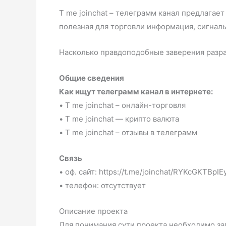
T me joinchat – телеграмм канал предлагае
полезная для торговли информация, сигналы
Насколько правдоподобные заверения разраб
Общие сведения
Как ищут телеграмм канал в интернете:
• T me joinchat – онлайн-торговля
• T me joinchat — крипто валюта
• T me joinchat – отзывы в телеграмм
Связь
• оф. сайт: https://t.me/joinchat/RYKcGKTBpI
• телефон: отсутствует
Описание проекта
Для понимания сути проекта необходимо заг