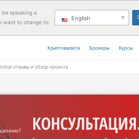
 be speaking a
English
u want to change to:
Криптовалюта
Брокеры
Курсы
inchat отзывы и обзор проекта
КОНСУЛЬТАЦИЯ.
шенник?