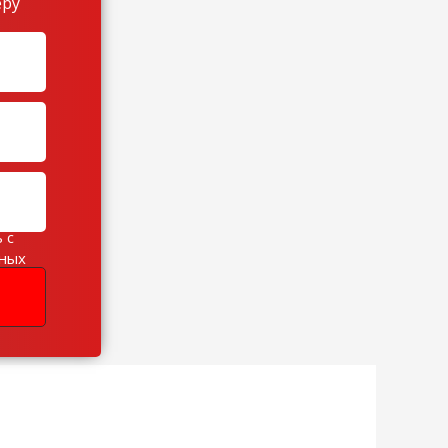
еру
 с
ьных