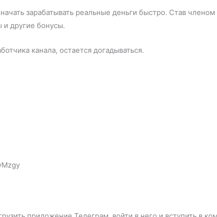
т начать зарабатывать реальные деньги быстро. Став члено
 и другие бонусы.
отчика канала, остается догадываться.
EyMzgy
рузить приложение Телеграм, войти в него и вступить в ко