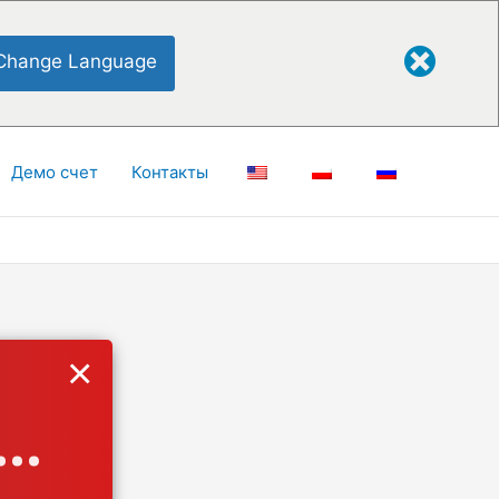
Change Language
Демо счет
Контакты
×
..