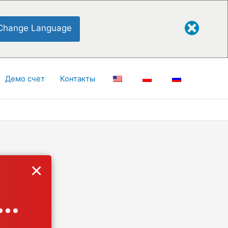
Change Language
Демо счет
Контакты
×
..