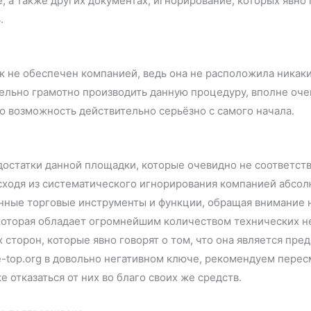
 а также других документах, игнорирование, которых явно г
.
к не обеспечен компанией, ведь она не расположила ника
ельно грамотно производить данную процедуру, вполне оче
ю возможность действительно серьёзно с самого начала.
достатки данной площадки, которые очевидно не соответств
сходя из систематического игнорирования компанией абсол
нные торговые инструменты и функции, обращая внимание 
которая обладает огромнейшим количеством технических не
сторон, которые явно говорят о том, что она является пре
be-top.org в довольно негативном ключе, рекомендуем пер
 отказаться от них во благо своих же средств.