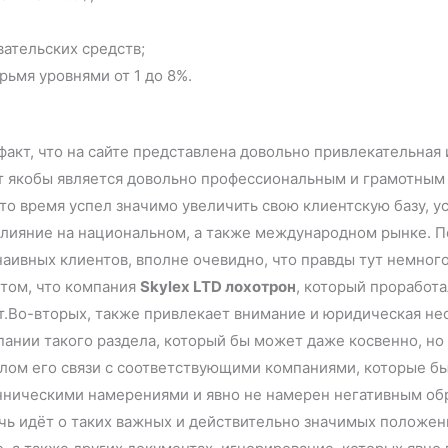
ательских средств;
рьмя уровнями от 1 до 8%.
факт, что на сайте представлена довольно привлекательная
ект якобы является довольно профессиональным и грамотным
это время успел значимо увеличить свою клиентскую базу, 
 влияние на национальном, а также международном рынке. П
ивных клиентов, вполне очевидно, что правды тут немного 
 том, что компания
Skylex LTD лохотрон
, который проработа
т.Во-вторых, также привлекает внимание и юридическая нео
мпании такого раздела, который бы может даже косвенно, н
елом его связи с соответствующими компаниями, которые бы
ническими намерениями и явно не намерен негативным обра
ечь идёт о таких важных и действительно значимых положен