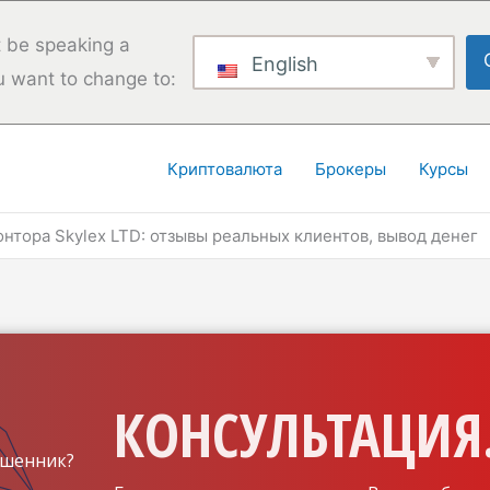
 be speaking a
English
u want to change to:
Криптовалюта
Брокеры
Курсы
нтора Skylex LTD: отзывы реальных клиентов, вывод денег
КОНСУЛЬТАЦИЯ.
шенник?