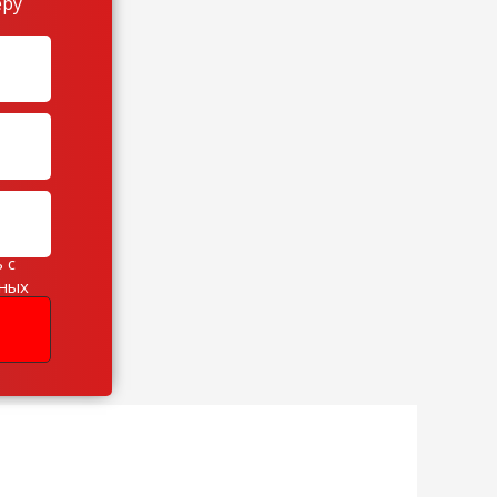
еру
 с
ьных