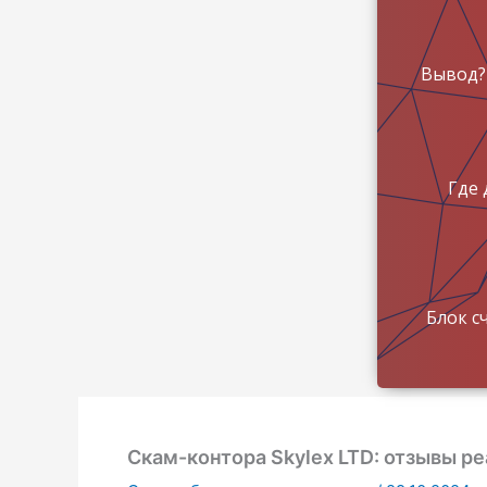
Вывод?
Где 
Блок с
Скам-контора Skylex LTD: отзывы р