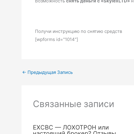
Возможность
снять деньги
с «SkylexLTD»
н
Получи инструкцию по снятию средств
[wpforms id="1014"]
←
Предыдущая Запись
Связанные записи
EXCBC — ЛОХОТРОН или
настоящий брокер? Отзывы