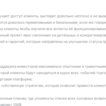
лучают доступ клиенты, выглядит довольно неплохо и не выз
яются довольно примитивными и банальными, если же говори
бы клиенты якобы изучили все аспекты её функционировани
анный проект явно сэкономил на детальных и конкретизиро
 и гарантий, которые направлены на улучшение статуса пр
.
поддержка инвесторов максимально опытными и грамотными
торой клиенты будут находиться в курсе всех. событий торг
рговая платформа;
 собственную стратегию, которая позволит привести клиен
онным планам, где упомянуты списки всех основных возмож
авляет 100$;