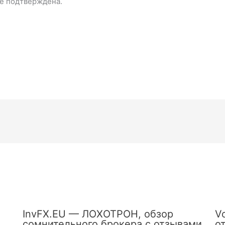
е подтверждена.
InvFX.EU — ЛОХОТРОН, обзор
V
сомнительного брокера с отзывами
о