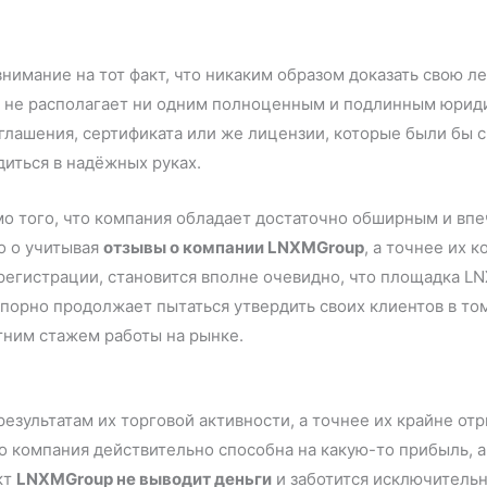
нимание на тот факт, что никаким образом доказать свою л
он не располагает ни одним полноценным и подлинным юри
лашения, сертификата или же лицензии, которые были бы с
одиться в надёжных руках.
емо того, что компания обладает достаточно обширным и вп
но о учитывая
отзывы о компании LNXMGroup
, а точнее их 
 регистрации, становится вполне очевидно, что площадка L
о упорно продолжает пытаться утвердить своих клиентов в т
тним стажем работы на рынке.
зультатам их торговой активности, а точнее их крайне от
то компания действительно способна на какую-то прибыль, а
кт
LNXMGroup не выводит деньги
и заботится исключительн