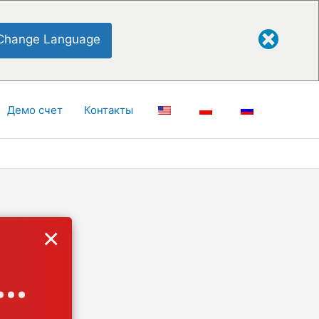
Change Language
Демо счет
Контакты
×
..