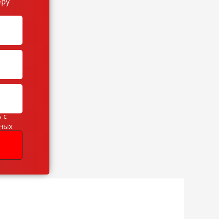
еру
 с
ьных