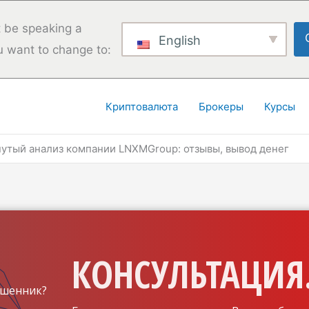
 be speaking a
English
u want to change to:
Криптовалюта
Брокеры
Курсы
утый анализ компании LNXMGroup: отзывы, вывод денег
КОНСУЛЬТАЦИЯ.
шенник?