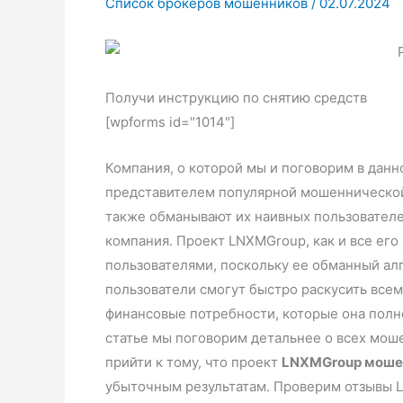
Список брокеров мошенников
/
02.07.2024
Получи инструкцию по снятию средств
[wpforms id="1014"]
Компания, о которой мы и поговорим в дан
представителем популярной мошеннической 
также обманывают их наивных пользователей
компания. Проект LNXMGroup, как и все ег
пользователями, поскольку ее обманный алг
пользователи смогут быстро раскусить все
финансовые потребности, которые она полн
статье мы поговорим детальнее о всех мош
прийти к тому, что проект
LNXMGroup моше
убыточным результатам. Проверим отзывы 