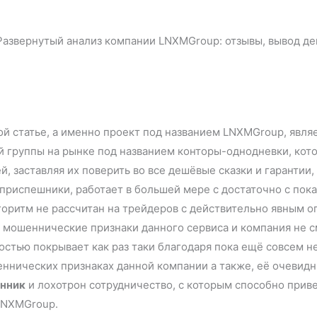
ной статье, а именно проект под названием LNXMGroup, явл
группы на рынке под названием конторы-однодневки, кото
, заставляя их поверить во все дешёвые сказки и гарантии
о приспешники, работает в большей мере с достаточно с по
оритм не рассчитан на трейдеров с действительно явным о
м мошеннические признаки данного сервиса и компания не 
остью покрывает как раз таки благодаря пока ещё совсем 
еннических признаках данной компании а также, её очевидн
нник
и лохотрон сотрудничество, с которым способно прив
LNXMGroup.