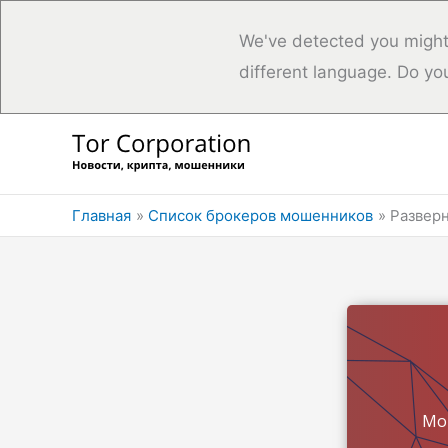
We've detected you might
different language. Do yo
Перейти
к
содержимому
Главная
Список брокеров мошенников
Разверн
Мо