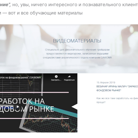
ние”,
но, увы, ничего интересного и познавательного клиент
и — вот и все обучающие материалы