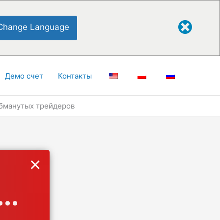
Change Language
Демо счет
Контакты
обманутых трейдеров
×
..