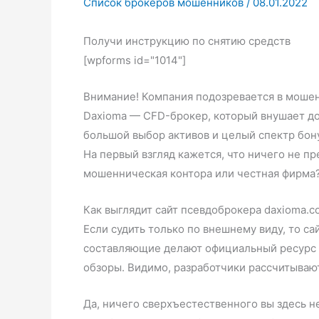
Список брокеров мошенников
/
08.01.2022
Получи инструкцию по снятию средств
[wpforms id="1014"]
Внимание! Компания подозревается в моше
Daxioma — CFD-брокер, который внушает до
большой выбор активов и целый спектр бо
На первый взгляд кажется, что ничего не п
мошенническая контора или честная фирма? 
Как выглядит сайт псевдоброкера daxioma.c
Если судить только по внешнему виду, то с
составляющие делают официальный ресурс б
обзоры. Видимо, разработчики рассчитывают
Да, ничего сверхъестественного вы здесь н