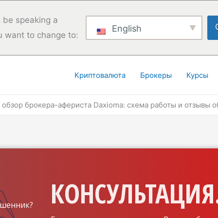
 be speaking a
English
u want to change to:
Криптовалюта
Брокеры
Курсы
обзор брокера-афериста Daxioma: схема работы и отзывы 
КОНСУЛЬТАЦИЯ.
шенник?