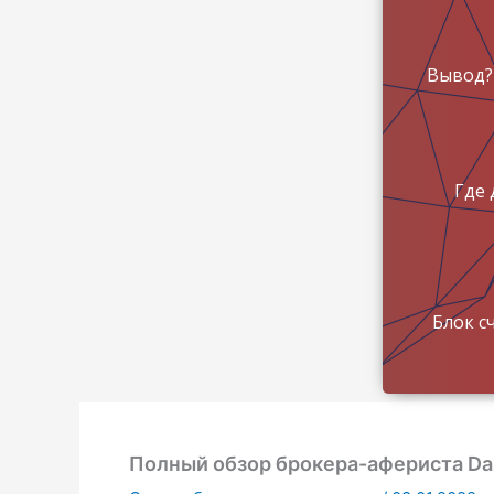
Вывод?
Где 
Блок с
Полный обзор брокера-афериста Da