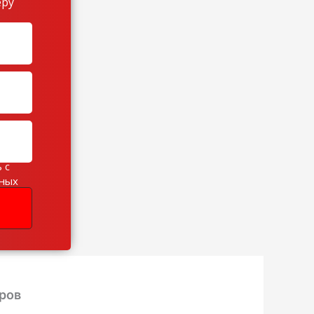
еру
 с
ьных
ров