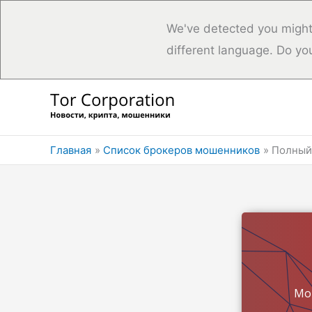
We've detected you might
different language. Do yo
Перейти
к
содержимому
Главная
Список брокеров мошенников
Полный 
Мо