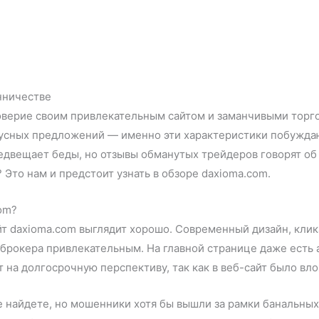
нничестве
верие своим привлекательным сайтом и заманчивыми торго
нусных предложений — именно эти характеристики побуждаю
редвещает беды, но отзывы обманутых трейдеров говорят об
Это нам и предстоит узнать в обзоре daxioma.com.
om?
айт daxioma.com выглядит хорошо. Современный дизайн, кли
рокера привлекательным. На главной странице даже есть 
 на долгосрочную перспективу, так как в веб-сайт было вл
е найдете, но мошенники хотя бы вышли за рамки банальны