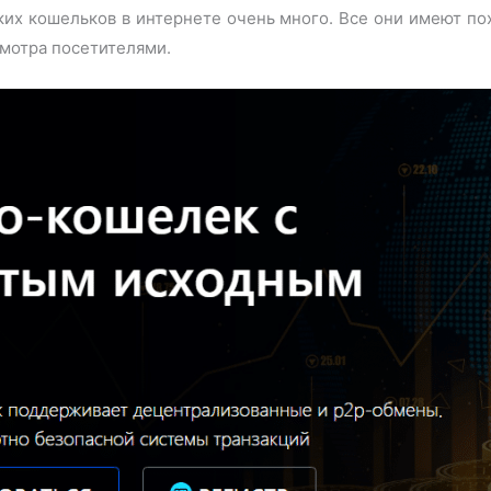
их кошельков в интернете очень много. Все они имеют по
мотра посетителями.