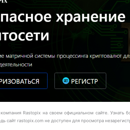
 компания Rastopix на своем официальном сайте. Узнать 
едь сайт rastopix.com не доступен для просмотра незареги