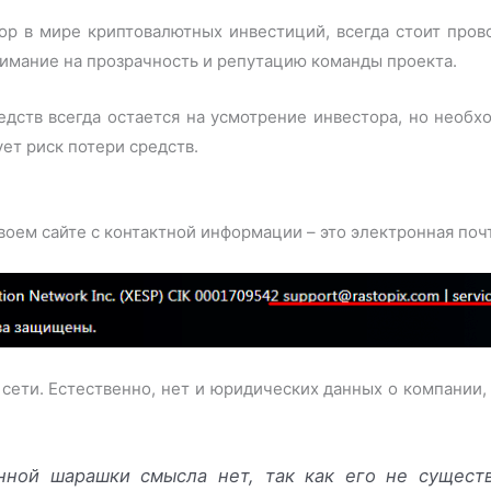
ор в мире криптовалютных инвестиций, всегда стоит прово
нимание на прозрачность и репутацию команды проекта.
дств всегда остается на усмотрение инвестора, но необх
ет риск потери средств.
воем сайте с контактной информации – это электронная поч
 сети. Естественно, нет и юридических данных о компании,
анной шарашки смысла нет, так как его не существ