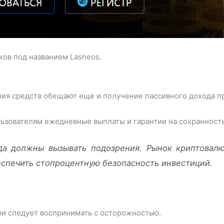
ков под названием Lasneos.
ния средств обещают еще и получение пассивного дохода п
зователям ежедневные выплаты и гарантии на сохранность
да должны вызывать подозрения. Рынок криптовалю
еспечить стопроцентную безопасность инвестиций.
и следует воспринимать с осторожностью.