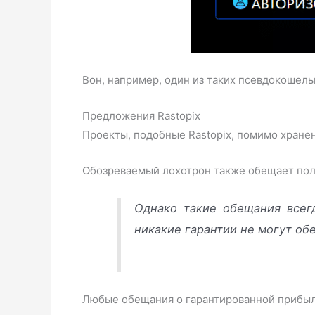
Вон, например, один из таких псевдокошель
Предложения Rastopix
Проекты, подобные Rastopix, помимо хране
Обозреваемый лохотрон также обещает поль
Однако такие обещания всег
никакие гарантии не могут об
Любые обещания о гарантированной прибыл