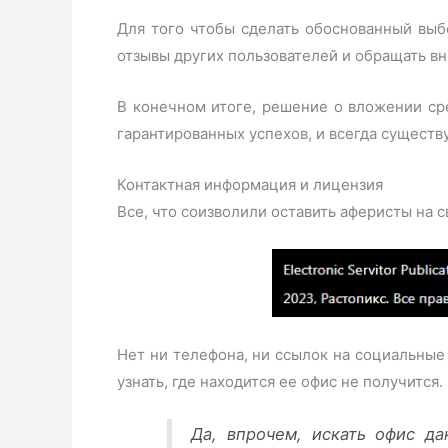
Для того чтобы сделать обоснованный выб
отзывы других пользователей и обращать в
В конечном итоге, решение о вложении сре
гарантированных успехов, и всегда существу
Контактная информация и лицензия
Все, что соизволили оставить аферисты на с
Нет ни телефона, ни ссылок на социальные
узнать, где находится ее офис не получится.
Да, впрочем, искать офис д