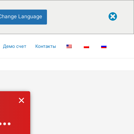
Change Language
Демо счет
Контакты
×
..