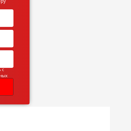
еру
 с
ьных