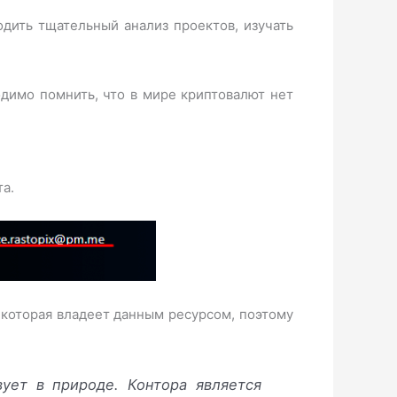
дить тщательный анализ проектов, изучать
одимо помнить, что в мире криптовалют нет
та.
 которая владеет данным ресурсом, поэтому
ует в природе. Контора является