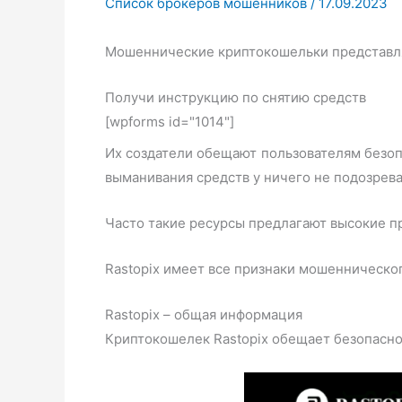
Список брокеров мошенников
/
17.09.2023
Мошеннические криптокошельки представля
Получи инструкцию по снятию средств
[wpforms id="1014"]
Их создатели обещают пользователям безоп
выманивания средств у ничего не подозрев
Часто такие ресурсы предлагают высокие п
Rastopix имеет все признаки мошенническог
Rastopix – общая информация
Криптокошелек Rastopix обещает безопаснос