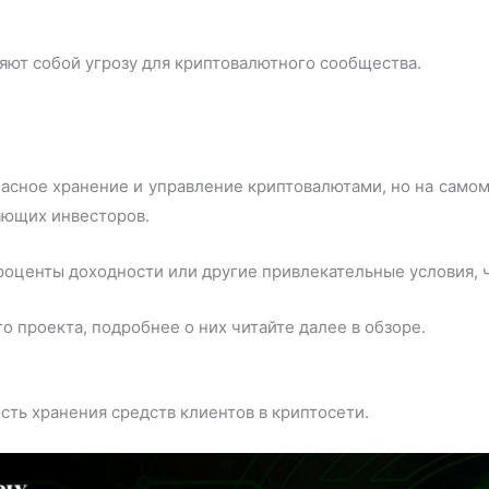
ют собой угрозу для криптовалютного сообщества.
асное хранение и управление криптовалютами, но на самом
ающих инвесторов.
роценты доходности или другие привлекательные условия, 
о проекта, подробнее о них читайте далее в обзоре.
ть хранения средств клиентов в криптосети.