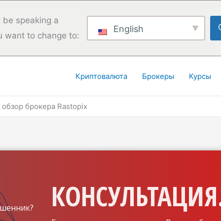
 be speaking a
English
u want to change to:
Криптовалюта
Брокеры
Курсы
обзор брокера Rastopix
КОНСУЛЬТАЦИЯ.
шенник?