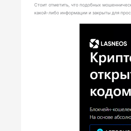
Стоит отметить, что подобных мошенническ
какой-либо информации и закрыты для прос