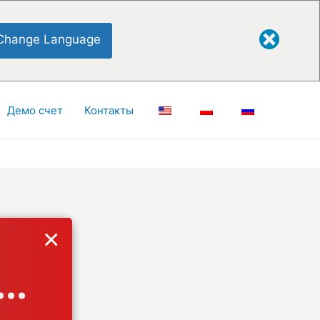
Change Language
Демо счет
Контакты
×
..