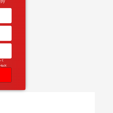
еру
 с
ьных