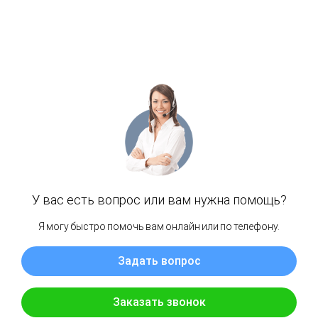
насторожить потенциальных инвесторов.
Мошенники на бирже «bloomant» могут использовать
разнообразные схемы обмана, включая фальшивые
сделки, недоступность средств для вывода,
манипулирование котировками и непрозрачность торговых
операций. Инвесторы должны быть бдительны и
внимательны к подобным приемам.
С учетом пессимистических отзывов и предупреждений
об «bloomant», важно избегать взаимодействия с
неизвестными и ненадежными площадками в сфере
криптовалют. Потеря средств, недоступность активов,
обман и риск для финансовой безопасности — все это
аргументы против сотрудничества с подозрительными
биржами.
Отзывы о криптобирже bloomant