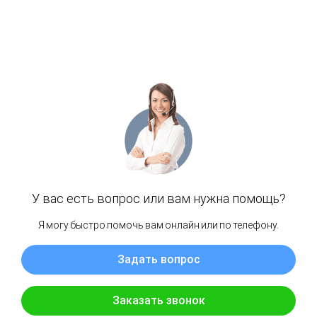
Круглосуточная поддержка и сигналы;
Инструменты автоторговли и индивидуальный
менеджер.
На практике:
Условия нигде не подтверждаются документально;
Нет сведений о комиссиях, спредах или финансовой
отчётности;
Платформа имитирует торговлю и не связана с
реальными рынками;
Поддержка отвечает шаблонно или полностью
игнорирует запросы.
Таким образом, Nuvilon лишь создаёт иллюзию