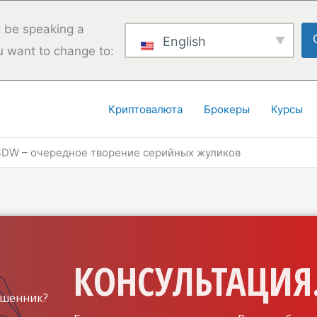
 be speaking a
English
u want to change to:
Криптовалюта
Брокеры
Курсы
SDW – очередное творение серийных жуликов
КОНСУЛЬТАЦИЯ.
шенник?