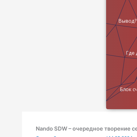
Вывод?
Где 
Блок с
Nando SDW – очередное творение с