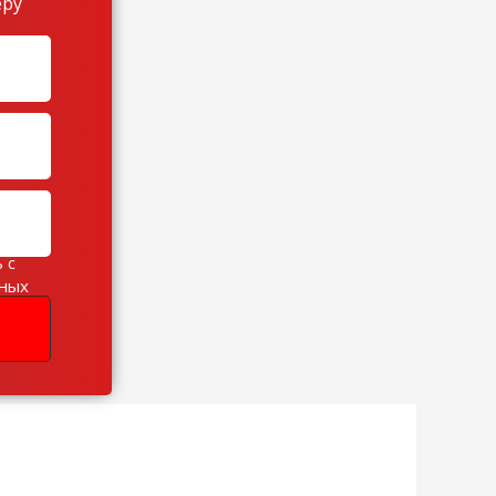
еру
 с
ьных