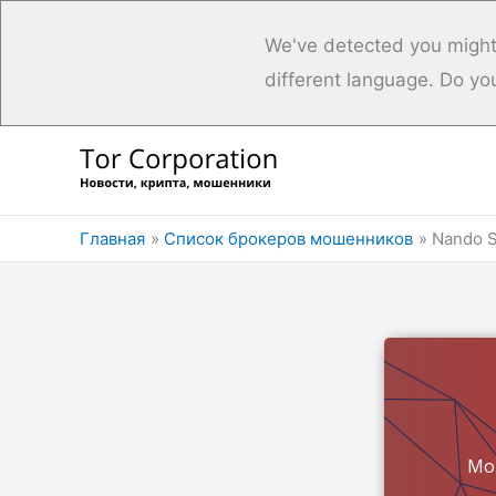
We've detected you might
different language. Do yo
Перейти
к
содержимому
Главная
Список брокеров мошенников
Nando 
Мо