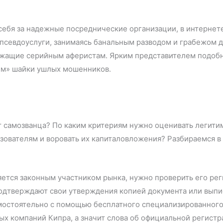
ебя за надежные посреднические организации, в интернет
 псевдоуслуги, занимаясь банальным разводом и грабежом 
ежащие серийным аферистам. Ярким представителем подоб
ем» шайки ушлых мошенников.
от самозванца? По каким критериям нужно оценивать легит
ьзователям и воровать их капиталовложения? Разбираемся 
ляется законным участником рынка, нужно проверить его ре
подтверждают свои утверждения копией документа или выпи
стоятельно с помощью бесплатного специализированного с
ых компаний Кипра, а значит слова об официальной регистр