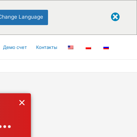
Change Language
Демо счет
Контакты
×
..