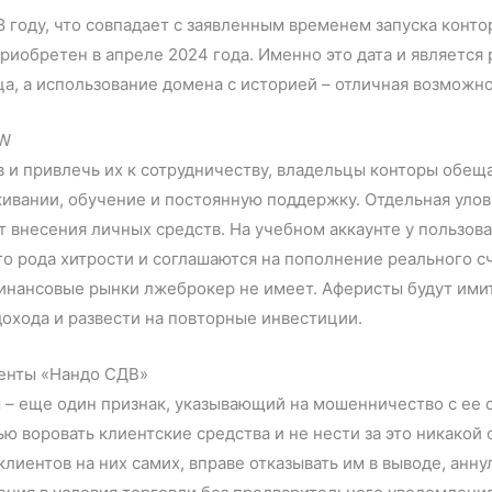
8 году, что совпадает с заявленным временем запуска конто
риобретен в апреле 2024 года. Именно это дата и являетс
а, а использование домена с историей – отличная возможно
DW
 и привлечь их к сотрудничеству, владельцы конторы обещ
живании, обучение и постоянную поддержку. Отдельная улов
 внесения личных средств. На учебном аккаунте у пользоват
о рода хитрости и соглашаются на пополнение реального сч
 финансовые рынки лжеброкер не имеет. Аферисты будут ими
дохода и развести на повторные инвестиции.
менты «Нандо СДВ»
– еще один признак, указывающий на мошенничество с ее 
ью воровать клиентские средства и не нести за это никакой
лиентов на них самих, вправе отказывать им в выводе, анну