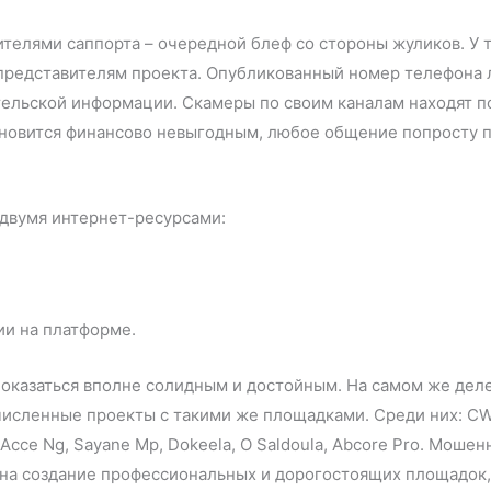
ителями саппорта – очередной блеф со стороны жуликов. У 
редставителям проекта. Опубликованный номер телефона л
ельской информации. Скамеры по своим каналам находят по
тановится финансово невыгодным, любое общение попросту 
 двумя интернет-ресурсами:
ии на платформе.
казаться вполне солидным и достойным. На самом же деле
исленные проекты с такими же площадками. Среди них: CWC 
s, Acce Ng, Sayane Mp, Dokeela, O Saldoula, Abcore Pro. Мо
и на создание профессиональных и дорогостоящих площадок