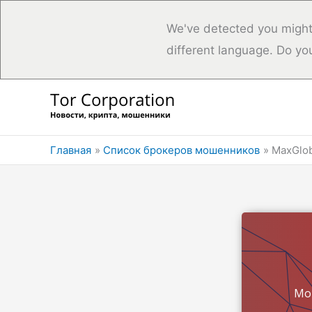
We've detected you might
different language. Do yo
Перейти
к
содержимому
Главная
Список брокеров мошенников
MaxGlo
Мо