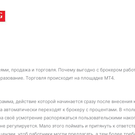
ями, продажа и торговля. Почему выгодно с брокером работ
разование. Торговля происходит на площадке МТ4.
амма, действие которой начинается сразу после внесения к
ва автоматически переходят к брокеру с процентами. В «пол
на своё усмотрение распоряжаться пользовательскими нако
не регулируется. Мало этого поймать и притянуть к ответст
ензии, чтоб работники могли предлагать, а тем более треб