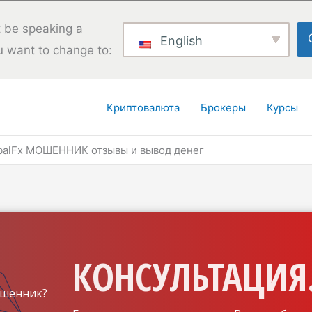
 be speaking a
English
u want to change to:
Криптовалюта
Брокеры
Курсы
balFx МОШЕННИК отзывы и вывод денег
КОНСУЛЬТАЦИЯ.
шенник?