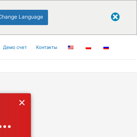
Change Language
Демо счет
Контакты
×
..