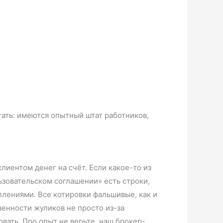
ать: имеются опытный штат работников,
лиентом денег на счёт. Если какое-то из
ьзовательском соглашении» есть строки,
плениями. Все котировки фальшивые, как и
венности жуликов не просто из-за
овать. Про опыт не верьте, наш брокер-