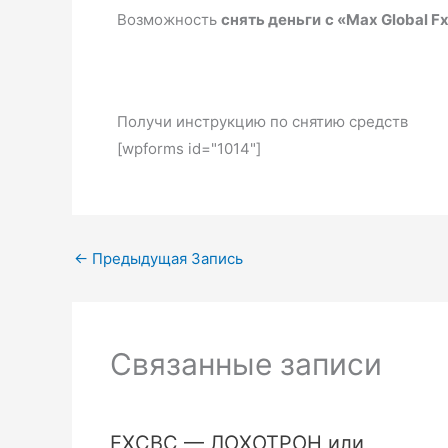
Возможность
снять деньги
с «Max Global F
Получи инструкцию по снятию средств
[wpforms id="1014"]
←
Предыдущая Запись
Связанные записи
EXCBC — ЛОХОТРОН или