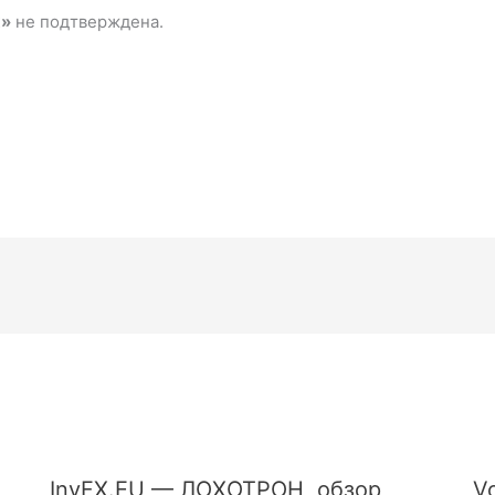
x»
не подтверждена.
InvFX.EU — ЛОХОТРОН, обзор
V