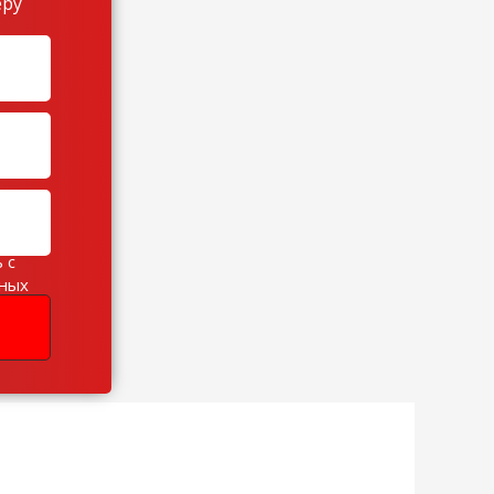
еру
 с
ьных