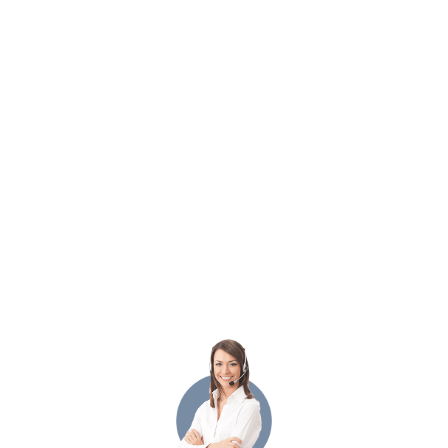
возможности фишинга.
Получи инструкцию по снятию средств
[wpforms id="1014"]
←
Предыдущая Запись
Следующая Запись
→
Связанные записи