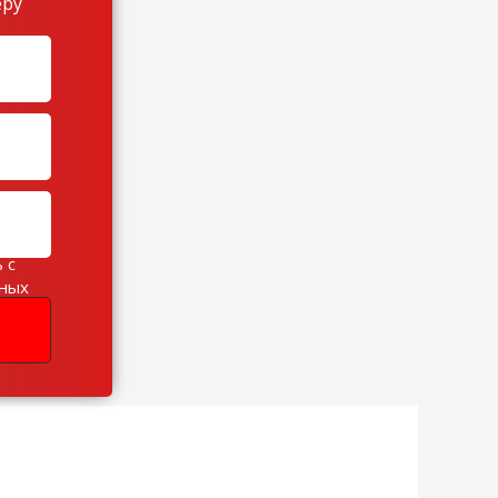
еру
 с
ьных