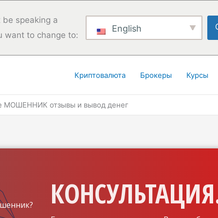
 be speaking a
English
u want to change to:
Криптовалюта
Брокеры
Курсы
de МОШЕННИК отзывы и вывод денег
КОНСУЛЬТАЦИЯ.
шенник?