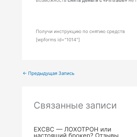
Возможность
снять деньги
с «Fn trade»
не 
Получи инструкцию по снятию средств
[wpforms id="1014"]
←
Предыдущая Запись
Связанные записи
EXCBC — ЛОХОТРОН или
настоящий брокер? Отзывы