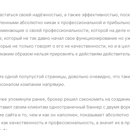
вастаться своей надёжностью, а также эффективностью, пос
ленными абсолютно никак к профессиональной и прибыльно
поминающие о своей профессиональности, которой на деле 
de, который не так давно начал свое функционирование но у
орые не только говорят о его не качественности, но и в це
никаким образом нельзя прировнять к действиям действител
из одной полупустой страницы, довольно очевидно, что так
ерсоналом компании напрямую.
уже упомянули ранее, брокер решил сэкономить на создании
тавил своим клиентам одностраничный баннер с двумя форм
 сайта и то, чем и как он наполнен, показывает абсолютно 
как качественность и профессиональность, а значит их в п