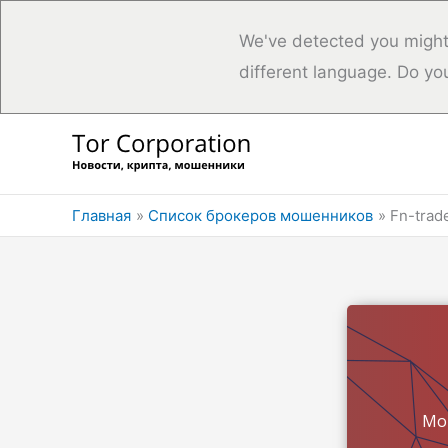
We've detected you might
different language. Do yo
Перейти
к
содержимому
Главная
Список брокеров мошенников
Fn-tra
Мо