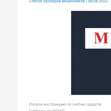
Список брокеров мошенников
/
09.08.2022
Получи инструкцию по снятию средств
[wpforms id="1014"]