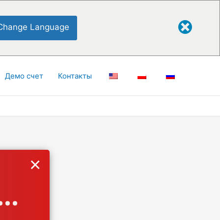
Change Language
Демо счет
Контакты
×
..