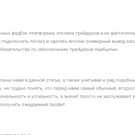
чных фидбэк платформах отклики трейдеров и их фактическ
 подключить логику и сделать вполне очевидный вывод каса
вое прямое обязательство по обеспечен
ены нами в данной статье, а также учитывая и ряд подобных
 не трудно понять, что перед нами самый обычный, второсо
иональность и успешность, а значит просто не заслуживает
та и получить ожидаемый профит.