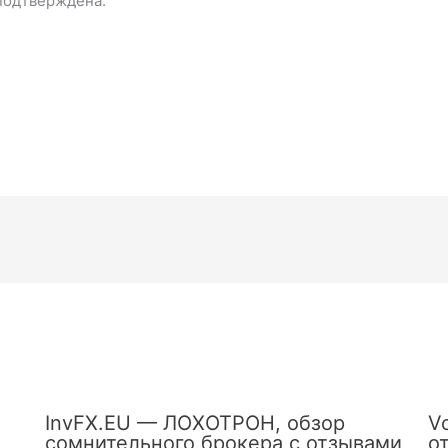
подтверждена.
InvFX.EU — ЛОХОТРОН, обзор
V
сомнительного брокера с отзывами
о