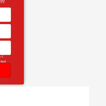
еру
 с
ьных