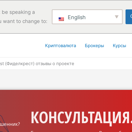
 be speaking a
English
u want to change to:
Криптовалюта
Брокеры
Курсы
est (Фиделкрест) отзывы о проекте
КОНСУЛЬТАЦИЯ.
шенник?