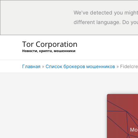
We've detected you might
different language. Do yo
Перейти
к
содержимому
Главная
Список брокеров мошенников
Fidelcr
Мо