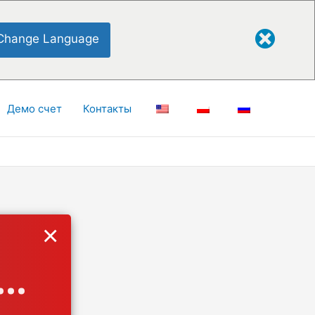
Change Language
Демо счет
Контакты
×
..