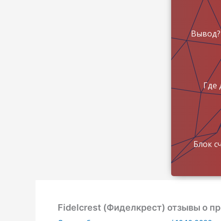
Вывод?
Где 
Блок с
Fidelcrest (Фиделкрест) отзывы о п