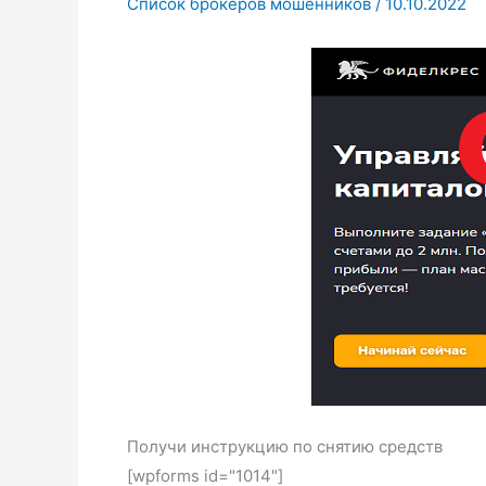
Список брокеров мошенников
/
10.10.2022
Получи инструкцию по снятию средств
[wpforms id="1014"]