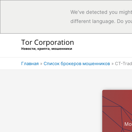
We've detected you might
different language. Do yo
Перейти
к
содержимому
Главная
Список брокеров мошенников
CT-Tra
Мо