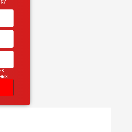
еру
 с
ьных