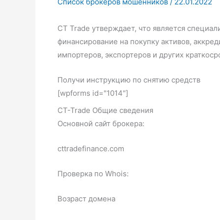
Список брокеров мошенников
/
22.01.2022
СT Trade утверждает, что является специал
финансирование на покупку активов, аккре
импортеров, экспортеров и других краткос
Получи инструкцию по снятию средств
[wpforms id="1014"]
CT-Trade Общие сведения
Основной сайт брокера:
cttradefinance.com
Проверка по Whois:
Возраст домена