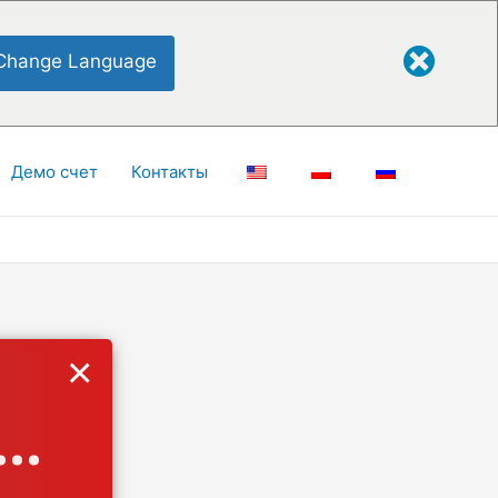
Change Language
Демо счет
Контакты
×
..