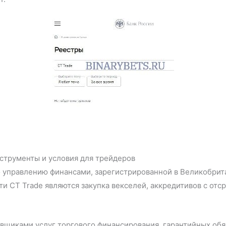
струменты и условия для трейдеров
 управлению финансами, зарегистрированной в Великобрита
и CT Trade являются закупка векселей, аккредитивов с от
вщиками услуг торгового финансирования, гарантийных обя