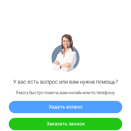
предыдущем разделе. Конкретики не наблюдается,
полезной такой минимум информации сложно назвать.
Чтобы там не придумывали, не рассказывали сотрудники
вам не видитесь на уговоры, кто им доверился теперь не
могут добиться справедливости. Просчитывайте все свои
действия намного ходов вперёд.
Условия брокера Coin-webbity
Тут также нет сведений об аккаунтах, какие они и какая их
сумма пополнения намечается. Не расписываются
условия, которых должны придерживаться пользователи,
достаточно всё фальшиво выглядит, так оно и будет,
откажитесь от работы, вам тут не светит ровным счётом
ничего. Не «из воздуха ведь отзывы появились»?
Разоблачение компании Coin-webbity
Мало того, что полезной информации о работе компании