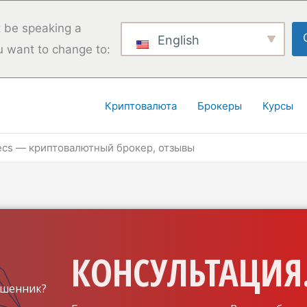
 be speaking a
English
u want to change to:
Криптовалюта
Брокеры
Курсы
ecs — криптовалютный брокер, отзывы
КОНСУЛЬТАЦИЯ.
шенник?