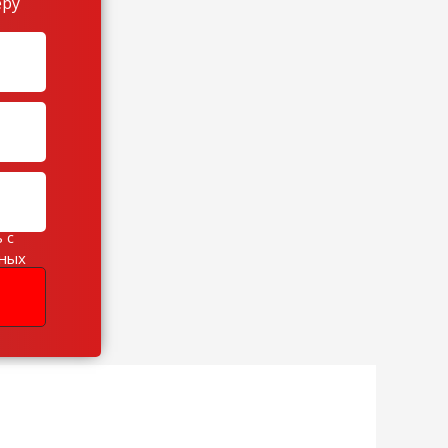
еру
 с
ьных