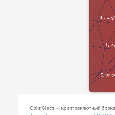
Вывод?
Где 
Блок с
CoImGlecs — криптовалютный броке