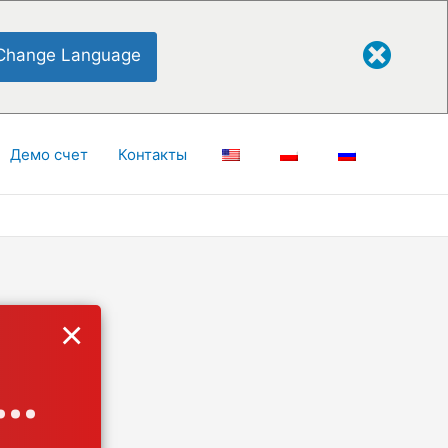
Change Language
Демо счет
Контакты
×
..