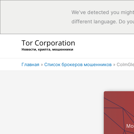
We've detected you might
different language. Do yo
Перейти
к
содержимому
Главная
Список брокеров мошенников
CoImGl
Мо