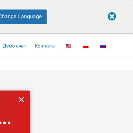
Change Language
Демо счет
Контакты
×
..