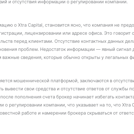
зий и отсутствия информации о регулировании компании.
ию о Xtra Capital, становится ясно, что компания не пред
гистрации, лицензировании или адресе офиса. Это говорит о
тельств перед клиентами. Отсутствие контактных данных де
новения проблем. Недостаток информации — явный сигнал дл
 важные сведения, которые обычно открыты у легальных ф
является мошеннической платформой, заключаются в отсутст
 вывести свои средства и отсутствие ответов от службы по
 после пополнения счета брокер начинает избегать контакта
и о регулировании компании, что указывает на то, что Xtra
совестной работе и намерении брокера скрываться от ответ