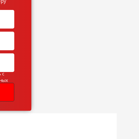
еру
 с
ьных