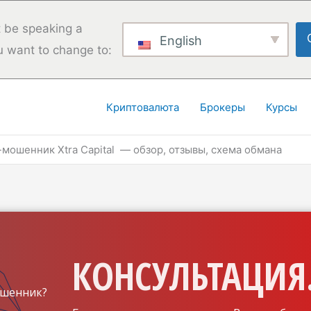
 be speaking a
English
u want to change to:
Криптовалюта
Брокеры
Курсы
мошенник Xtra Capital — обзор, отзывы, схема обмана
КОНСУЛЬТАЦИЯ.
шенник?