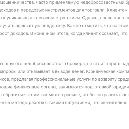
му мошенничества, часто применяемую недобросовестными б
оходов и передовых инструментов для торговли. Клиентам
уп к уникальным торговым стратегиям. Однако, после попо
лучить адекватную поддержку. Важно отметить, что на это
ост доходов. В конечном итоге, когда клиент осознает, чт
бого другого недобросовестного брокера, не стоит терять н
 запросы или отказывает в выводе денег. Юридическая комп
ков, предлагая профессиональные услуги по возврату сред
вующие финансовые органы, занимаются подготовкой юриди
о обратиться к ним как можно раньше, чтобы сохранить шан
енные методы работы с такими ситуациями, что значительн