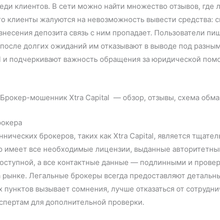
среди клиентов. В сети можно найти множество отзывов, гд
о клиенты жалуются на невозможность вывести средства: с
внесения депозита связь с ним пропадает. Пользователи пи
а после долгих ожиданий им отказывают в выводе под разн
al и подчеркивают важность обращения за юридической пом
рокера
ических брокеров, таких как Xtra Capital, является тщате
окер имеет все необходимые лицензии, выданные авторитетн
доступной, а все контактные данные — подлинными и прове
а рынке. Легальные брокеры всегда предоставляют детальны
х пунктов вызывает сомнения, лучше отказаться от сотрудни
спертам для дополнительной проверки.