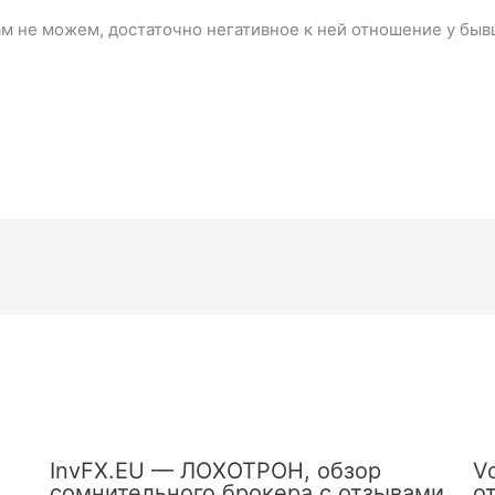
м не можем, достаточно негативное к ней отношение у быв
InvFX.EU — ЛОХОТРОН, обзор
V
сомнительного брокера с отзывами
о