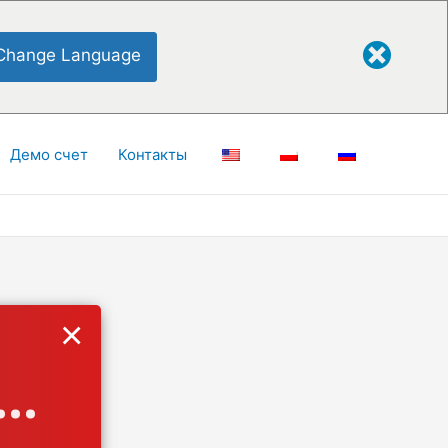
Change Language
Демо счет
Контакты
×
..