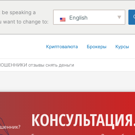
 be speaking a
English
u want to change to:
Криптовалюта
Брокеры
Курсы
МОШЕННИКИ отзывы снять деньги
КОНСУЛЬТАЦИЯ.
шенник?