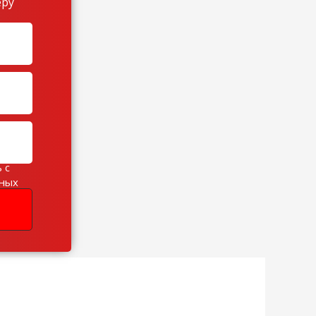
еру
 с
ьных