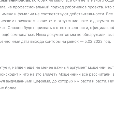
компании Badas
, которых не мало, все они негативного сод
ла, не профессиональный подход работников проекта. Кто он
и имена и фамилии не соответствуют действительности. Все
ческим признаком является и отсутствие пакета документов,
иях. Сложно будет призвать к ответственности, официально
 ещё сомневаться. Иных документов мы не обнаружили, выво
шенно иная дата выхода конторы на рынок — 5.02.2022 год
ветуем, найден ещё не менее важный аргумент мошенничест
роисходит и что на это влияет? Мошенники всё рассчитали,
уя выдуманными цифрами, до которых им расти и расти. Ни
 легенда, не более.