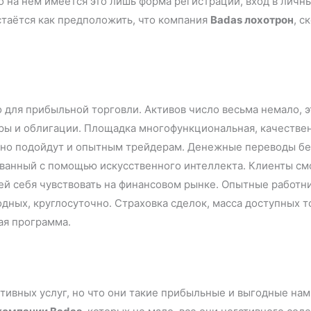
 на нём имеется это лишь форма регистрации, вход в личны
стаётся как предположить, что компания
Badas лохотрон
, с
для прибыльной торговли. Активов число весьма немало, э
ры и облигации. Площадка многофункциональная, качествен
, но подойдут и опытным трейдерам. Денежные переводы б
ванный с помощью искусственного интеллекта. Клиенты смо
ей себя чувствовать на финансовом рынке. Опытные работни
дных, круглосуточно. Страховка сделок, масса доступных 
ьная программа.
ивных услуг, но что они такие прибыльные и выгодные нам