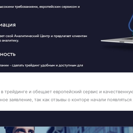
 в трейдинге и обещает европейский сервис и качественную
нное заявление, так как отзывы о конторе начали появлятьс