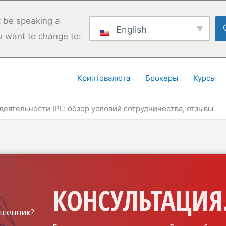
 be speaking a
English
u want to change to:
Криптовалюта
Брокеры
Курсы
деятельности IPL: обзор условий сотрудничества, отзывы
КОНСУЛЬТАЦИЯ.
шенник?