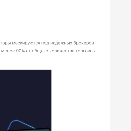
онторы маскируются под надежных брокеров
е менее 90% от общего количества торговых