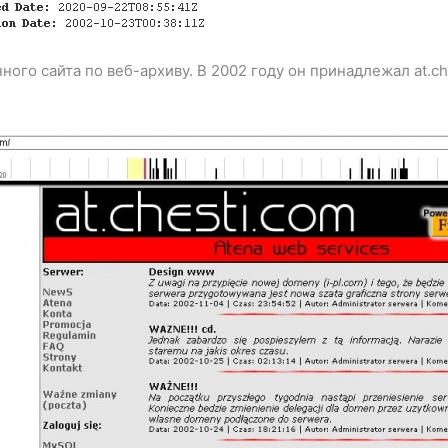
ного сайта по веб-архиву. В 2002 году он принадлежал at.c