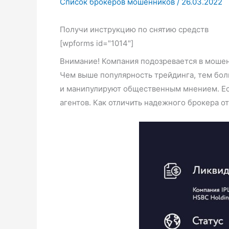
Список брокеров мошенников
/
26.03.2022
Получи инструкцию по снятию средств
[wpforms id="1014"]
Внимание! Компания подозревается в моше
Чем выше популярность трейдинга, тем бол
и манипулируют общественным мнением. Есл
агентов. Как отличить надежного брокера о