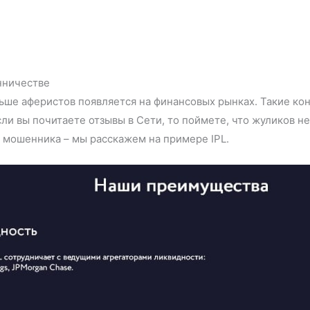
нничестве
ьше аферистов появляется на финансовых рынках. Такие к
и вы почитаете отзывы в Сети, то поймете, что жуликов н
т мошенника – мы расскажем на примере IPL.