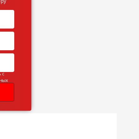
еру
 с
ьных