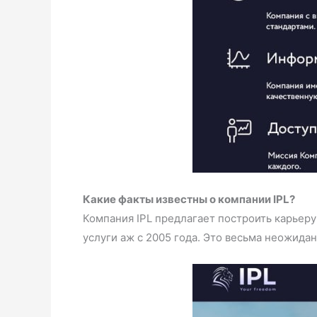
Какие факты известны о компании IPL?
Компания IPL предлагает построить карьеру
услуги аж с 2005 года. Это весьма неожида