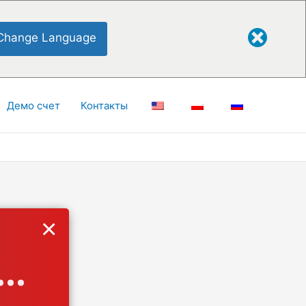
Change Language
Демо счет
Контакты
×
..