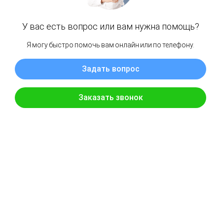
Также агент утверждает, что он получил разрешения NFA и
CFTC. В базах американских контролирующих органов
тоже есть сведения об аферистах, но, как и в случае с
лицензией CySec, их документы важны только для
граждан США. К тому же, на официальных сайтах NFA и
CFTC мы обнаружили сообщения о штрафах, которые AMP
Global должен выплатить за нарушения законодательства.
О какой надежности может идти речь?