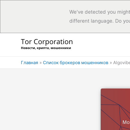
We've detected you might
different language. Do yo
Перейти
к
содержимому
Главная
Список брокеров мошенников
Algovib
Мо