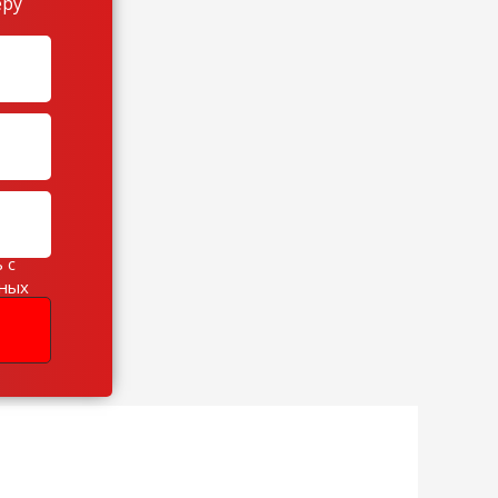
еру
 с
ьных