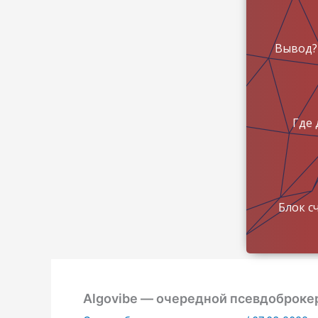
Вывод?
Где 
Блок с
Algovibe — очередной псевдоброке