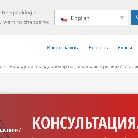
 be speaking a
English
u want to change to:
Криптовалюта
Брокеры
Курсы
e — очередной псевдоброкер на финансовых рынках? Отзыв
КОНСУЛЬТАЦИЯ.
шенник?