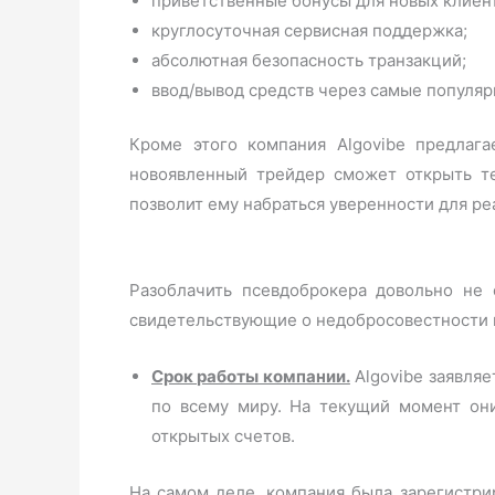
приветственные бонусы для новых клиен
круглосуточная сервисная поддержка;
абсолютная безопасность транзакций;
ввод/вывод средств через самые популя
Кроме этого компания Algovibe предлаг
новоявленный трейдер сможет открыть те
позволит ему набраться уверенности для р
Разоблачить псевдоброкера довольно не
свидетельствующие о недобросовестности к
Срок работы компании.
Algovibe заявляе
по всему миру. На текущий момент он
открытых счетов.
На самом деле, компания была зарегистри