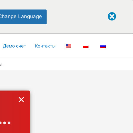
Change Language
Демо счет
Контакты
ы.
×
..